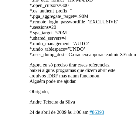
*.open_cursors=300
*.os_authent_prefix=”
*.pga_aggregate_target=190M
*.remote_login_passwordfile=’EXCLUSIVE’
*.sessions=20
*.sga_target=570M
*.shared_servers=4
*.undo_management=’AUTO’
*.undo_tablespace=’UNDO’
*.user_dump_dest=’C:oraclexeapporacleadminXEudu
Agora eu só preciso tirar essas referencias,
baixei alguns programas que dizem abrir este
arquivos .DBF mas naum funcionou.
Alguém pode me ajudar.
Obrigado,
Andre Teixeira da Silva
24 de abril de 2009 às 1:06 am
#86393