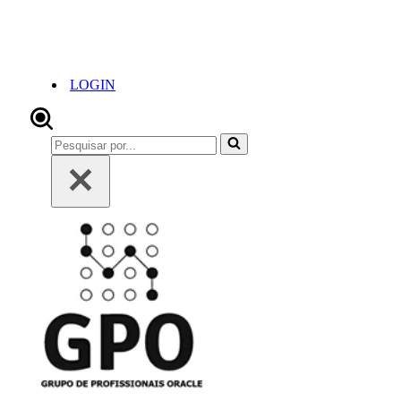
LOGIN
Pesquisar
por...