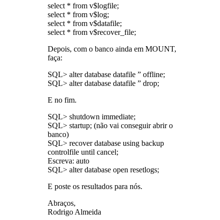
select * from v$logfile;
select * from v$log;
select * from v$datafile;
select * from v$recover_file;
Depois, com o banco ainda em MOUNT,
faça:
SQL> alter database datafile ” offline;
SQL> alter database datafile ” drop;
E no fim.
SQL> shutdown immediate;
SQL> startup; (não vai conseguir abrir o
banco)
SQL> recover database using backup
controlfile until cancel;
Escreva: auto
SQL> alter database open resetlogs;
E poste os resultados para nós.
Abraços,
Rodrigo Almeida