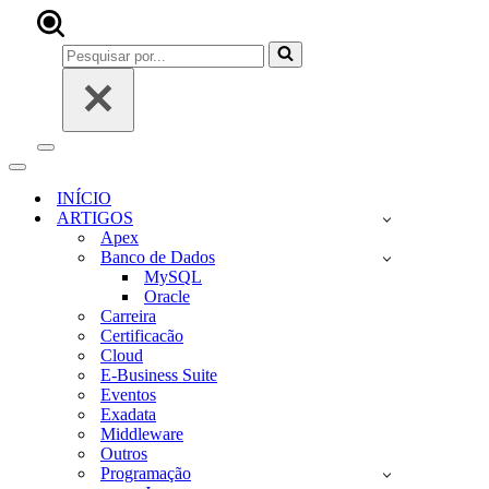
Pesquisar
por...
Menu
de
Menu
navegação
de
INÍCIO
navegação
ARTIGOS
Apex
Banco de Dados
MySQL
Oracle
Carreira
Certificacão
Cloud
E-Business Suite
Eventos
Exadata
Middleware
Outros
Programação