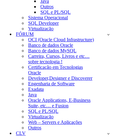
Java
Outros
SQL e PL/SQL
Sistema Operacional
SQL Developer
Virtualização
FÓRUM
OCI (Oracle Cloud Infrastructure)
Banco de dados Oracle
Banco de dados MySQL
Carreira, Cursos, Livros e etc…
sobre tecnologia !
Certificação em Tecnologias
Oracle
Developer,Designer e Discoverer
Engenharia de Software
Exadata
Java
Oracle Applications, E-Business
Suite, etc… e Fusion
SQL e PL/SQL
Virtualização
Web – Servers e Aplicações
Outros
CLV