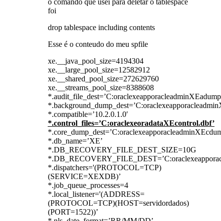
o comando que usei para deletar o tablespace
foi
drop tablespace
including contents
Esse é o conteudo do meu spfile
xe.__java_pool_size=4194304
xe.__large_pool_size=12582912
xe.__shared_pool_size=272629760
xe.__streams_pool_size=8388608
*.audit_file_dest=’C:oraclexeapporacleadminXEadump
*.background_dump_dest=’C:oraclexeapporacleadmi
*.compatible=’10.2.0.1.0′
*.control_files=’C:oraclexeoradataXEcontrol.dbf’
*.core_dump_dest=’C:oraclexeapporacleadminXEcdu
*.db_name=’XE’
*.DB_RECOVERY_FILE_DEST_SIZE=10G
*.DB_RECOVERY_FILE_DEST=’C:oraclexeapporaclef
*.dispatchers='(PROTOCOL=TCP)
(SERVICE=XEXDB)’
*.job_queue_processes=4
*.local_listener='(ADDRESS=
(PROTOCOL=TCP)(HOST=servidordados)
(PORT=1522))’
*.nls_date_format=’RR/MM/DD’