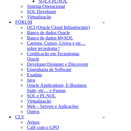
SQL e PL/SQL
Sistema Operacional
SQL Developer
Virtualização
FÓRUM
OCI (Oracle Cloud Infrastructure)
Banco de dados Oracle
Banco de dados MySQL
Carreira, Cursos, Livros e etc…
sobre tecnologia !
Certificação em Tecnologias
Oracle
Developer,Designer e Discoverer
Engenharia de Software
Exadata
Java
Oracle Applications, E-Business
Suite, etc… e Fusion
SQL e PL/SQL
Virtualização
Web – Servers e Aplicações
Outros
CLV
Avisos
Café com o GPO