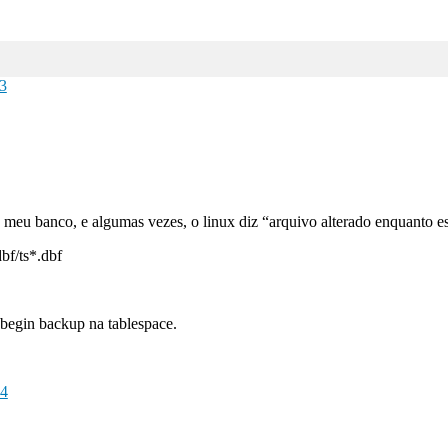
3
 meu banco, e algumas vezes, o linux diz “arquivo alterado enquanto es
bf/ts*.dbf
 begin backup na tablespace.
4