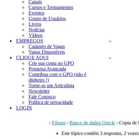
Canais
Cursos e Treinamentos
Eventos
Grupo de Usuários
Livros
Notícias
Vídeos
EMPREGOS
Cadastro de Vagas
Vagas Disponíveis
CLIQUE AQUI
Crie sua conta no GPO
Pesquisa Avançada
Contribua com o GPO (não é
dinheiro !)
Torne-se um Articulista
Newsletter
Fale Conosco
Política de privacidade
LOGIN
›
Fóruns
›
Banco de dados Oracle
›
Copia de 
Este tópico contém 3 respostas, 2 vozes