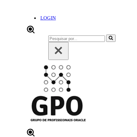
LOGIN
Pesquisar
por...