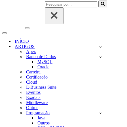
Pesquisar
por...
Menu
de
Menu
navegação
de
INÍCIO
navegação
ARTIGOS
Apex
Banco de Dados
MySQL
Oracle
Carreira
Certificacão
Cloud
E-Business Suite
Eventos
Exadata
Middleware
Outros
Programação
Java
Outros