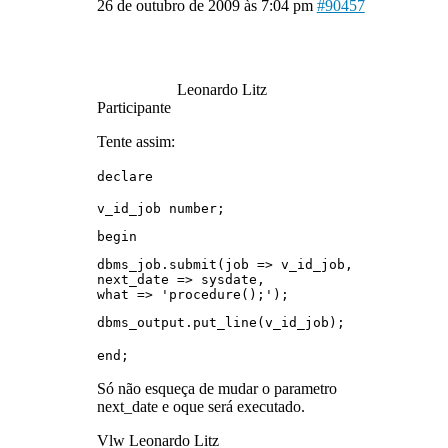
26 de outubro de 2009 às 7:04 pm
#90457
Leonardo Litz
Participante
Tente assim:
declare
v_id_job number;
begin
dbms_job.submit(job => v_id_job,
next_date => sysdate,
what => 'procedure();');
dbms_output.put_line(v_id_job);
end;
Só não esqueça de mudar o parametro
next_date e oque será executado.
Vlw Leonardo Litz