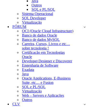
Java
Outros
SQL e PL/SQL
Sistema Operacional
SQL Developer
Virtualização
FÓRUM
OCI (Oracle Cloud Infrastructure)
Banco de dados Oracle
Banco de dados MySQL
Carreira, Cursos, Livros e etc…
sobre tecnologia !
Certificação em Tecnologias
Oracle
Developer,Designer e Discoverer
Engenharia de Software
Exadata
Java
Oracle Applications, E-Business
Suite, etc… e Fusion
SQL e PL/SQL
Virtualização
Web – Servers e Aplicações
Outros
CLV