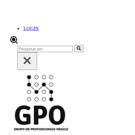
LOGIN
Pesquisar
por...