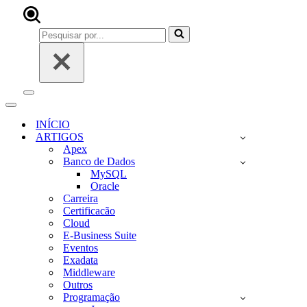
Pesquisar
por...
Menu
de
Menu
navegação
de
INÍCIO
navegação
ARTIGOS
Apex
Banco de Dados
MySQL
Oracle
Carreira
Certificacão
Cloud
E-Business Suite
Eventos
Exadata
Middleware
Outros
Programação