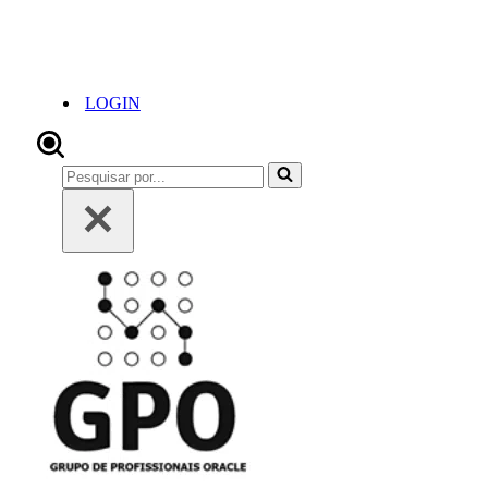
LOGIN
Pesquisar
por...