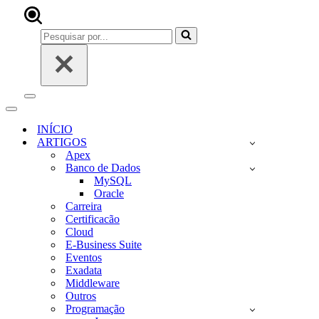
Pesquisar
por...
Menu
de
Menu
navegação
de
INÍCIO
navegação
ARTIGOS
Apex
Banco de Dados
MySQL
Oracle
Carreira
Certificacão
Cloud
E-Business Suite
Eventos
Exadata
Middleware
Outros
Programação