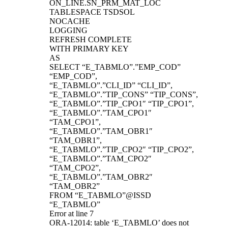
ON_LINE.SN_PRM_MAT_LOC
TABLESPACE TSDSOL
NOCACHE
LOGGING
REFRESH COMPLETE
WITH PRIMARY KEY
AS
SELECT “E_TABMLO”.”EMP_COD”
“EMP_COD”,
“E_TABMLO”.”CLI_ID” “CLI_ID”,
“E_TABMLO”.”TIP_CONS” “TIP_CONS”,
“E_TABMLO”.”TIP_CPO1″ “TIP_CPO1”,
“E_TABMLO”.”TAM_CPO1″
“TAM_CPO1”,
“E_TABMLO”.”TAM_OBR1″
“TAM_OBR1”,
“E_TABMLO”.”TIP_CPO2″ “TIP_CPO2”,
“E_TABMLO”.”TAM_CPO2″
“TAM_CPO2”,
“E_TABMLO”.”TAM_OBR2″
“TAM_OBR2”
FROM “E_TABMLO”@ISSD
“E_TABMLO”
Error at line 7
ORA-12014: table ‘E_TABMLO’ does not