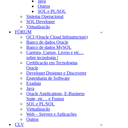
Java
Outros
SQL e PL/SQL
Sistema Operacional
SQL Developer
Virtualização
FÓRUM
OCI (Oracle Cloud Infrastructure)
Banco de dados Oracle
Banco de dados MySQL
Carreira, Cursos, Livros e etc…
sobre tecnologia !
Certificação em Tecnologias
Oracle
Developer,Designer e Discoverer
Engenharia de Software
Exadata
Java
Oracle Applications, E-Business
Suite, etc… e Fusion
SQL e PL/SQL
Virtualização
Web – Servers e Aplicações
Outros
CLV