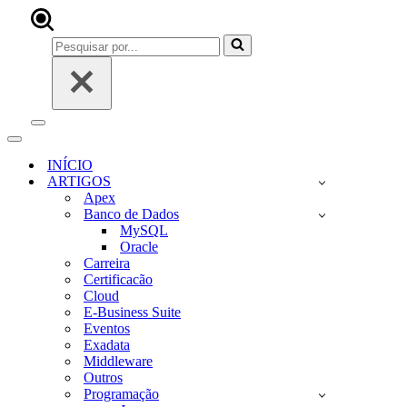
Pesquisar
por...
Menu
de
Menu
navegação
de
INÍCIO
navegação
ARTIGOS
Apex
Banco de Dados
MySQL
Oracle
Carreira
Certificacão
Cloud
E-Business Suite
Eventos
Exadata
Middleware
Outros
Programação