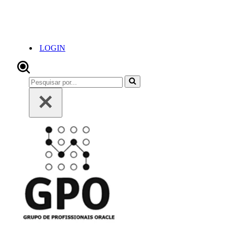
LOGIN
Pesquisar
por...