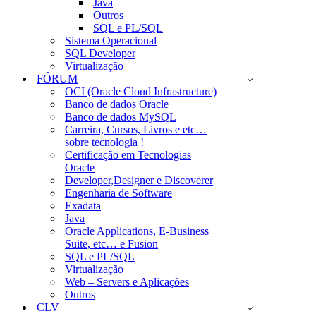
Java
Outros
SQL e PL/SQL
Sistema Operacional
SQL Developer
Virtualização
FÓRUM
OCI (Oracle Cloud Infrastructure)
Banco de dados Oracle
Banco de dados MySQL
Carreira, Cursos, Livros e etc…
sobre tecnologia !
Certificação em Tecnologias
Oracle
Developer,Designer e Discoverer
Engenharia de Software
Exadata
Java
Oracle Applications, E-Business
Suite, etc… e Fusion
SQL e PL/SQL
Virtualização
Web – Servers e Aplicações
Outros
CLV