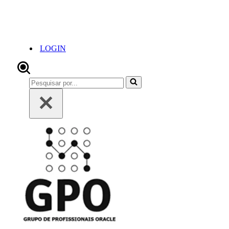
LOGIN
Pesquisar
por...