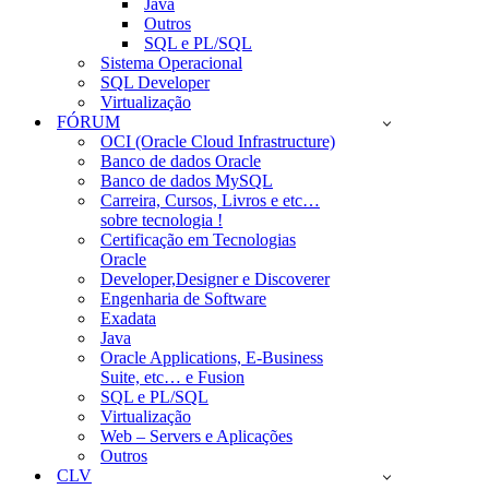
Java
Outros
SQL e PL/SQL
Sistema Operacional
SQL Developer
Virtualização
FÓRUM
OCI (Oracle Cloud Infrastructure)
Banco de dados Oracle
Banco de dados MySQL
Carreira, Cursos, Livros e etc…
sobre tecnologia !
Certificação em Tecnologias
Oracle
Developer,Designer e Discoverer
Engenharia de Software
Exadata
Java
Oracle Applications, E-Business
Suite, etc… e Fusion
SQL e PL/SQL
Virtualização
Web – Servers e Aplicações
Outros
CLV