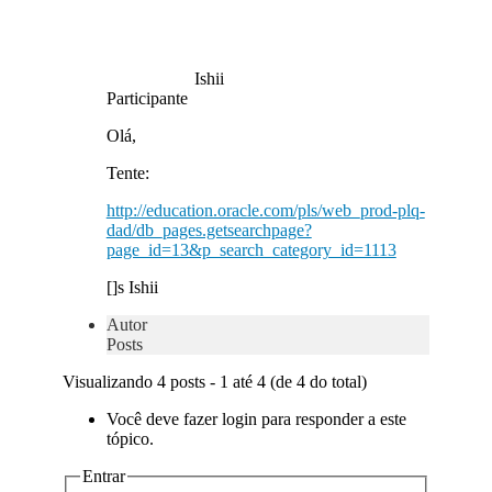
Ishii
Participante
Olá,
Tente:
http://education.oracle.com/pls/web_prod-plq-
dad/db_pages.getsearchpage?
page_id=13&p_search_category_id=1113
[]s Ishii
Autor
Posts
Visualizando 4 posts - 1 até 4 (de 4 do total)
Você deve fazer login para responder a este
tópico.
Entrar