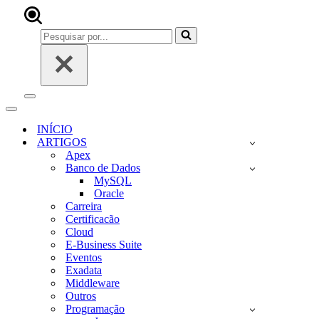
Pesquisar
por...
Menu
de
Menu
navegação
de
INÍCIO
navegação
ARTIGOS
Apex
Banco de Dados
MySQL
Oracle
Carreira
Certificacão
Cloud
E-Business Suite
Eventos
Exadata
Middleware
Outros
Programação