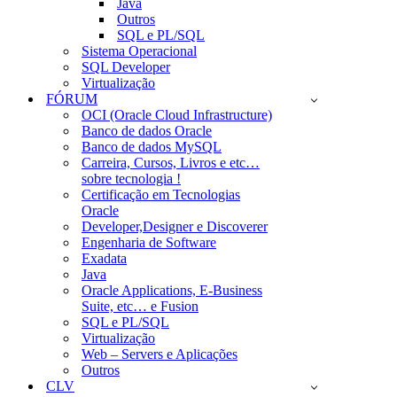
Java
Outros
SQL e PL/SQL
Sistema Operacional
SQL Developer
Virtualização
FÓRUM
OCI (Oracle Cloud Infrastructure)
Banco de dados Oracle
Banco de dados MySQL
Carreira, Cursos, Livros e etc…
sobre tecnologia !
Certificação em Tecnologias
Oracle
Developer,Designer e Discoverer
Engenharia de Software
Exadata
Java
Oracle Applications, E-Business
Suite, etc… e Fusion
SQL e PL/SQL
Virtualização
Web – Servers e Aplicações
Outros
CLV