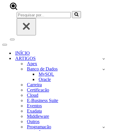
Pesquisar
por...
Menu
de
Menu
navegação
de
INÍCIO
navegação
ARTIGOS
Apex
Banco de Dados
MySQL
Oracle
Carreira
Certificacão
Cloud
E-Business Suite
Eventos
Exadata
Middleware
Outros
Programação