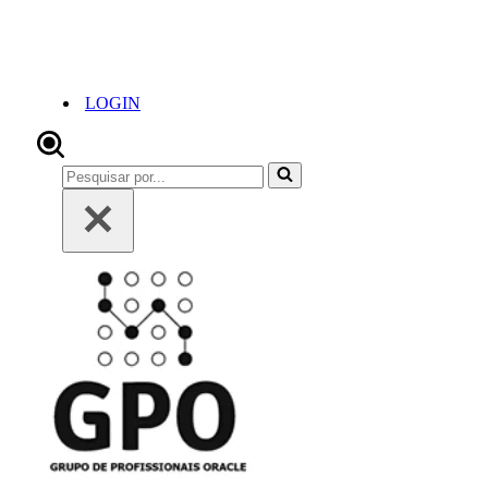
LOGIN
Pesquisar
por...