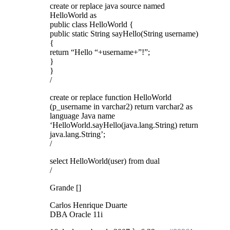
create or replace java source named
HelloWorld as
public class HelloWorld {
public static String sayHello(String username)
{
return “Hello “+username+”!”;
}
}
/
create or replace function HelloWorld
(p_username in varchar2) return varchar2 as
language Java name
‘HelloWorld.sayHello(java.lang.String) return
java.lang.String’;
/
select HelloWorld(user) from dual
/
Grande []
Carlos Henrique Duarte
DBA Oracle 11i