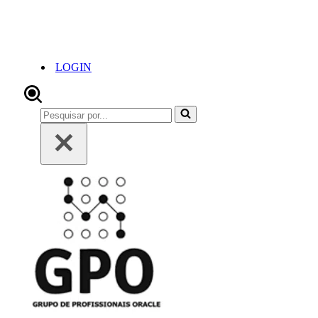
LOGIN
Pesquisar
por...