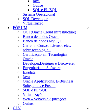
Java
Outros
SQL e PL/SQL
Sistema Operacional
SQL Developer
Virtualização
FÓRUM
OCI (Oracle Cloud Infrastructure)
Banco de dados Oracle
Banco de dados MySQL
Carreira, Cursos, Livros e etc…
sobre tecnologia !
Certificação em Tecnologias
Oracle
Developer,Designer e Discoverer
Engenharia de Software
Exadata
Java
Oracle Applications, E-Business
Suite, etc… e Fusion
SQL e PL/SQL
Virtualização
Web – Servers e Aplicações
Outros
CLV