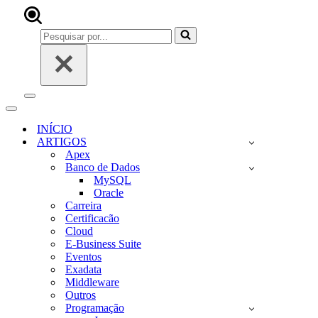
Pesquisar
por...
Menu
de
Menu
navegação
de
INÍCIO
navegação
ARTIGOS
Apex
Banco de Dados
MySQL
Oracle
Carreira
Certificacão
Cloud
E-Business Suite
Eventos
Exadata
Middleware
Outros
Programação