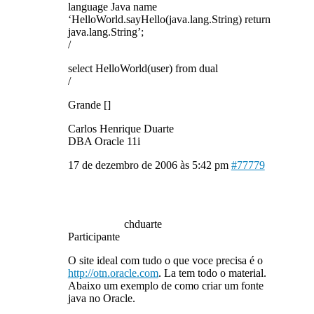
language Java name
‘HelloWorld.sayHello(java.lang.String) return
java.lang.String’;
/
select HelloWorld(user) from dual
/
Grande []
Carlos Henrique Duarte
DBA Oracle 11i
17 de dezembro de 2006 às 5:42 pm
#77779
chduarte
Participante
O site ideal com tudo o que voce precisa é o
http://otn.oracle.com
. La tem todo o material.
Abaixo um exemplo de como criar um fonte
java no Oracle.