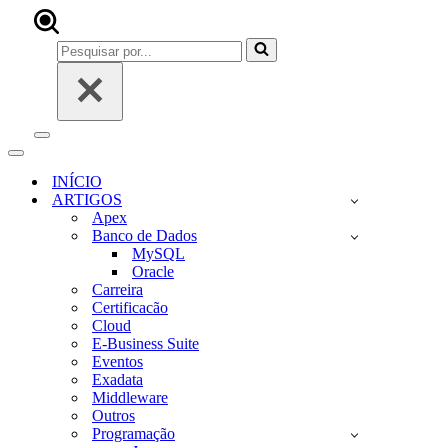
Pesquisar
por...
Menu
de
Menu
navegação
de
INÍCIO
navegação
ARTIGOS
Apex
Banco de Dados
MySQL
Oracle
Carreira
Certificacão
Cloud
E-Business Suite
Eventos
Exadata
Middleware
Outros
Programação