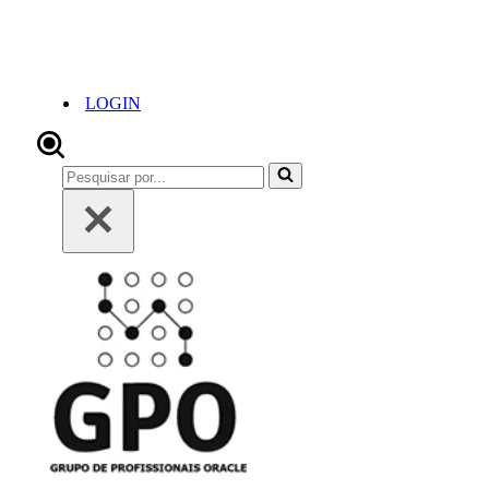
LOGIN
Pesquisar
por...