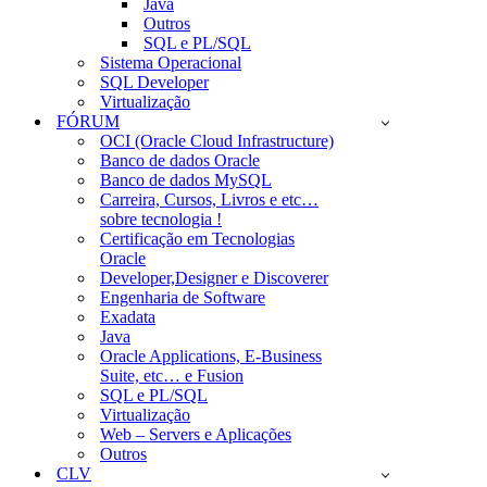
Java
Outros
SQL e PL/SQL
Sistema Operacional
SQL Developer
Virtualização
FÓRUM
OCI (Oracle Cloud Infrastructure)
Banco de dados Oracle
Banco de dados MySQL
Carreira, Cursos, Livros e etc…
sobre tecnologia !
Certificação em Tecnologias
Oracle
Developer,Designer e Discoverer
Engenharia de Software
Exadata
Java
Oracle Applications, E-Business
Suite, etc… e Fusion
SQL e PL/SQL
Virtualização
Web – Servers e Aplicações
Outros
CLV