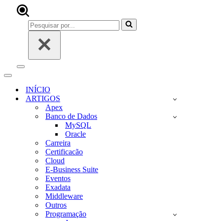
Pesquisar
por...
Menu
de
Menu
navegação
de
INÍCIO
navegação
ARTIGOS
Apex
Banco de Dados
MySQL
Oracle
Carreira
Certificacão
Cloud
E-Business Suite
Eventos
Exadata
Middleware
Outros
Programação