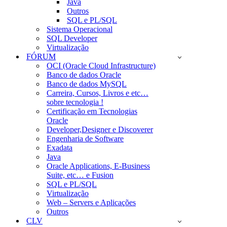
Java
Outros
SQL e PL/SQL
Sistema Operacional
SQL Developer
Virtualização
FÓRUM
OCI (Oracle Cloud Infrastructure)
Banco de dados Oracle
Banco de dados MySQL
Carreira, Cursos, Livros e etc…
sobre tecnologia !
Certificação em Tecnologias
Oracle
Developer,Designer e Discoverer
Engenharia de Software
Exadata
Java
Oracle Applications, E-Business
Suite, etc… e Fusion
SQL e PL/SQL
Virtualização
Web – Servers e Aplicações
Outros
CLV