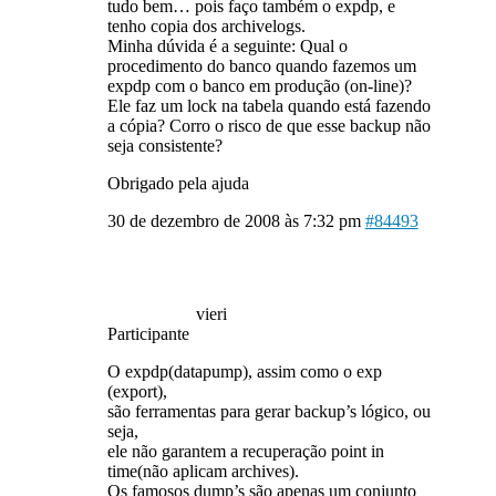
tudo bem… pois faço também o expdp, e
tenho copia dos archivelogs.
Minha dúvida é a seguinte: Qual o
procedimento do banco quando fazemos um
expdp com o banco em produção (on-line)?
Ele faz um lock na tabela quando está fazendo
a cópia? Corro o risco de que esse backup não
seja consistente?
Obrigado pela ajuda
30 de dezembro de 2008 às 7:32 pm
#84493
vieri
Participante
O expdp(datapump), assim como o exp
(export),
são ferramentas para gerar backup’s lógico, ou
seja,
ele não garantem a recuperação point in
time(não aplicam archives).
Os famosos dump’s são apenas um conjunto