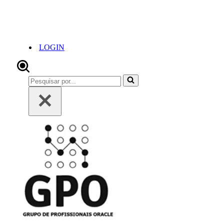
LOGIN
Pesquisar
por...