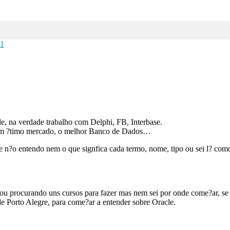
1
le, na verdade trabalho com Delphi, FB, Interbase.
 um ?timo mercado, o melhor Banco de Dados…
 n?o entendo nem o que signfica cada termo, nome, tipo ou sei l? como
stou procurando uns cursos para fazer mas nem sei por onde come?ar, s
de Porto Alegre, para come?ar a entender sobre Oracle.