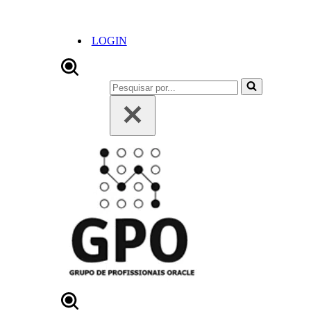
LOGIN
Pesquisar
por...