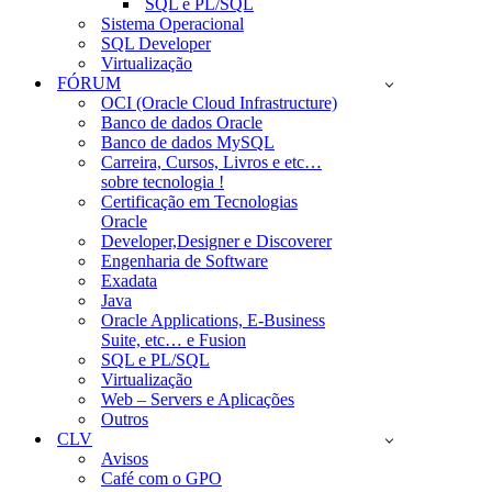
SQL e PL/SQL
Sistema Operacional
SQL Developer
Virtualização
FÓRUM
OCI (Oracle Cloud Infrastructure)
Banco de dados Oracle
Banco de dados MySQL
Carreira, Cursos, Livros e etc…
sobre tecnologia !
Certificação em Tecnologias
Oracle
Developer,Designer e Discoverer
Engenharia de Software
Exadata
Java
Oracle Applications, E-Business
Suite, etc… e Fusion
SQL e PL/SQL
Virtualização
Web – Servers e Aplicações
Outros
CLV
Avisos
Café com o GPO