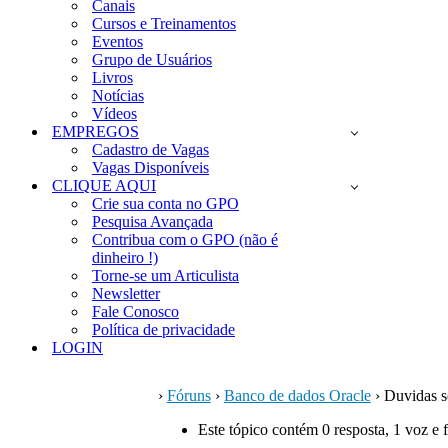
Canais
Cursos e Treinamentos
Eventos
Grupo de Usuários
Livros
Notícias
Vídeos
EMPREGOS
Cadastro de Vagas
Vagas Disponíveis
CLIQUE AQUI
Crie sua conta no GPO
Pesquisa Avançada
Contribua com o GPO (não é
dinheiro !)
Torne-se um Articulista
Newsletter
Fale Conosco
Política de privacidade
LOGIN
›
Fóruns
›
Banco de dados Oracle
›
Duvidas s
Este tópico contém 0 resposta, 1 voz e 