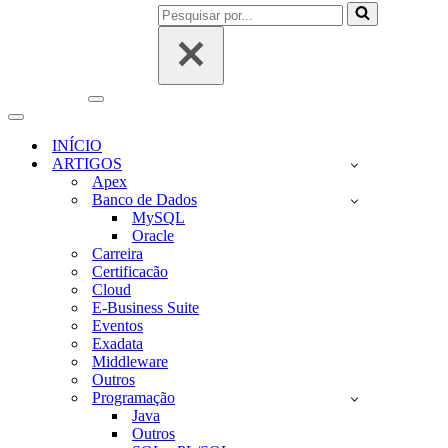
Pesquisar
por...
Menu
de
Menu
navegação
de
INÍCIO
navegação
ARTIGOS
Apex
Banco de Dados
MySQL
Oracle
Carreira
Certificacão
Cloud
E-Business Suite
Eventos
Exadata
Middleware
Outros
Programação
Java
Outros