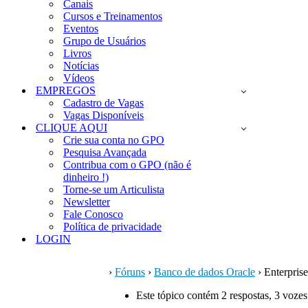
Canais
Cursos e Treinamentos
Eventos
Grupo de Usuários
Livros
Notícias
Vídeos
EMPREGOS
Cadastro de Vagas
Vagas Disponíveis
CLIQUE AQUI
Crie sua conta no GPO
Pesquisa Avançada
Contribua com o GPO (não é
dinheiro !)
Torne-se um Articulista
Newsletter
Fale Conosco
Política de privacidade
LOGIN
›
Fóruns
›
Banco de dados Oracle
›
Enterpris
Este tópico contém 2 respostas, 3 vozes