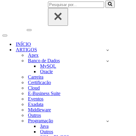
Pesquisar
por...
Menu
de
Menu
navegação
de
INÍCIO
navegação
ARTIGOS
Apex
Banco de Dados
MySQL
Oracle
Carreira
Certificacão
Cloud
E-Business Suite
Eventos
Exadata
Middleware
Outros
Programação
Java
Outros