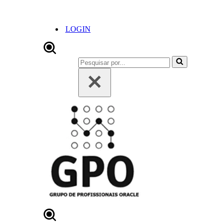
LOGIN
Pesquisar
por...