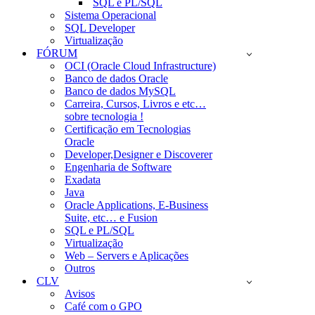
SQL e PL/SQL
Sistema Operacional
SQL Developer
Virtualização
FÓRUM
OCI (Oracle Cloud Infrastructure)
Banco de dados Oracle
Banco de dados MySQL
Carreira, Cursos, Livros e etc…
sobre tecnologia !
Certificação em Tecnologias
Oracle
Developer,Designer e Discoverer
Engenharia de Software
Exadata
Java
Oracle Applications, E-Business
Suite, etc… e Fusion
SQL e PL/SQL
Virtualização
Web – Servers e Aplicações
Outros
CLV
Avisos
Café com o GPO