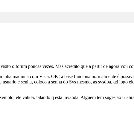
visito o forum poucas vezes. Mas acredito que a partir de agora vou co
na minha maquina com Vista. OK! a base funciona normalmente é possivel
e usuario e senha, coloco a senha do Sys mesmo, as sysdba, qd logo el
exemplo, ele valida, falando q esta invalida. Alguem tem sugestão?? abr