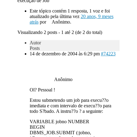
execução de Job
Este tópico contém 1 resposta, 1 voz e foi
atualizado pela última vez
20 anos, 9 meses
atrás
por
Anônimo.
Visualizando 2 posts - 1 até 2 (de 2 do total)
Autor
Posts
14 de dezembro de 2004 às 6:29 pm
#74223
Anônimo
Ol? Pessoal !
Estou submetendo um job para execu??o
imediata e com intervalo de execu??o para
todo S?bado. A instru??o ? a seguinte:
VARIABLE jobno NUMBER
BEGIN
DBMS_JOB.SUBMIT (:jobno,