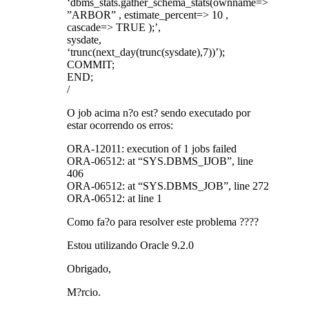
‘dbms_stats.gather_schema_stats(ownname=>
”ARBOR” , estimate_percent=> 10 ,
cascade=> TRUE );’,
sysdate,
‘trunc(next_day(trunc(sysdate),7))’);
COMMIT;
END;
/
O job acima n?o est? sendo executado por
estar ocorrendo os erros:
ORA-12011: execution of 1 jobs failed
ORA-06512: at “SYS.DBMS_IJOB”, line
406
ORA-06512: at “SYS.DBMS_JOB”, line 272
ORA-06512: at line 1
Como fa?o para resolver este problema ????
Estou utilizando Oracle 9.2.0
Obrigado,
M?rcio.