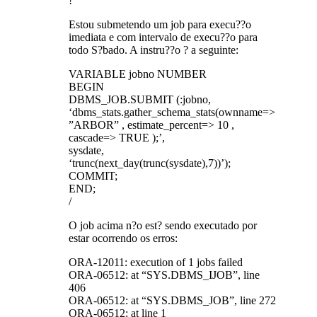
!
Estou submetendo um job para execu??o
imediata e com intervalo de execu??o para
todo S?bado. A instru??o ? a seguinte:
VARIABLE jobno NUMBER
BEGIN
DBMS_JOB.SUBMIT (:jobno,
‘dbms_stats.gather_schema_stats(ownname=>
”ARBOR” , estimate_percent=> 10 ,
cascade=> TRUE );’,
sysdate,
‘trunc(next_day(trunc(sysdate),7))’);
COMMIT;
END;
/
O job acima n?o est? sendo executado por
estar ocorrendo os erros:
ORA-12011: execution of 1 jobs failed
ORA-06512: at “SYS.DBMS_IJOB”, line
406
ORA-06512: at “SYS.DBMS_JOB”, line 272
ORA-06512: at line 1