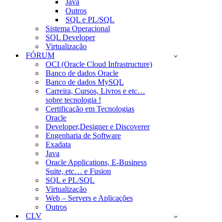
Java
Outros
SQL e PL/SQL
Sistema Operacional
SQL Developer
Virtualização
FÓRUM
OCI (Oracle Cloud Infrastructure)
Banco de dados Oracle
Banco de dados MySQL
Carreira, Cursos, Livros e etc…
sobre tecnologia !
Certificação em Tecnologias
Oracle
Developer,Designer e Discoverer
Engenharia de Software
Exadata
Java
Oracle Applications, E-Business
Suite, etc… e Fusion
SQL e PL/SQL
Virtualização
Web – Servers e Aplicações
Outros
CLV