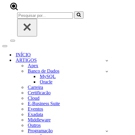
Pesquisar
por...
Menu
de
Menu
navegação
de
INÍCIO
navegação
ARTIGOS
Apex
Banco de Dados
MySQL
Oracle
Carreira
Certificacão
Cloud
E-Business Suite
Eventos
Exadata
Middleware
Outros
Programação