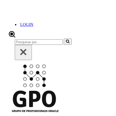
LOGIN
Pesquisar
por...