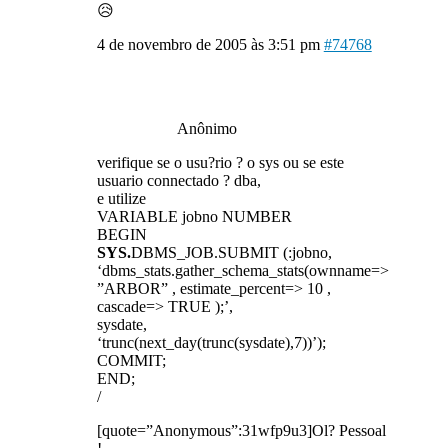
😥
4 de novembro de 2005 às 3:51 pm
#74768
Anônimo
verifique se o usu?rio ? o sys ou se este
usuario connectado ? dba,
e utilize
VARIABLE jobno NUMBER
BEGIN
SYS.
DBMS_JOB.SUBMIT (:jobno,
‘dbms_stats.gather_schema_stats(ownname=>
”ARBOR” , estimate_percent=> 10 ,
cascade=> TRUE );’,
sysdate,
‘trunc(next_day(trunc(sysdate),7))’);
COMMIT;
END;
/
[quote=”Anonymous”:31wfp9u3]Ol? Pessoal