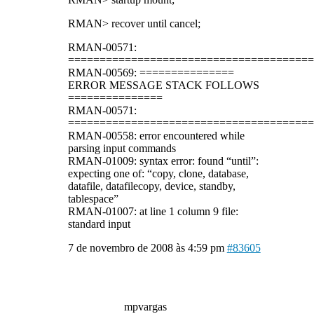
RMAN> recover until cancel;
RMAN-00571:
=======================================
RMAN-00569: ===============
ERROR MESSAGE STACK FOLLOWS
===============
RMAN-00571:
=======================================
RMAN-00558: error encountered while
parsing input commands
RMAN-01009: syntax error: found “until”:
expecting one of: “copy, clone, database,
datafile, datafilecopy, device, standby,
tablespace”
RMAN-01007: at line 1 column 9 file:
standard input
7 de novembro de 2008 às 4:59 pm
#83605
mpvargas