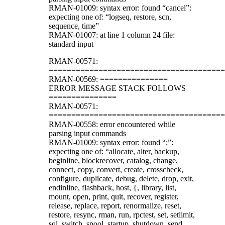
RMAN-01009: syntax error: found “cancel”:
expecting one of: “logseq, restore, scn,
sequence, time”
RMAN-01007: at line 1 column 24 file:
standard input
RMAN-00571:
=======================================
RMAN-00569: ===============
ERROR MESSAGE STACK FOLLOWS
===============
RMAN-00571:
=======================================
RMAN-00558: error encountered while
parsing input commands
RMAN-01009: syntax error: found “;”:
expecting one of: “allocate, alter, backup,
beginline, blockrecover, catalog, change,
connect, copy, convert, create, crosscheck,
configure, duplicate, debug, delete, drop, exit,
endinline, flashback, host, {, library, list,
mount, open, print, quit, recover, register,
release, replace, report, renormalize, reset,
restore, resync, rman, run, rpctest, set, setlimit,
sql, switch, spool, startup, shutdown, send,