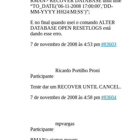
RMAN> RECOVER DATABASE until time
“TO_DATE(’06-11-2008 17:00:00′,’DD-
MM-YYYY HH24:MI:SS’)”;
E no final quando usei o comando ALTER
DATABASE OPEN RESETLOGS está
dando esse erro.
7 de novembro de 2008 às 4:53 pm
#83603
Ricardo Portilho Proni
Participante
Tente dar um RECOVER UNTIL CANCEL.
7 de novembro de 2008 às 4:58 pm
#83604
mpvargas
Participante
RMAN> startup mount;