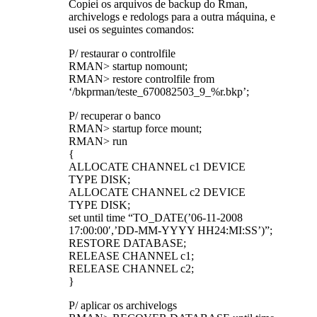
Copiei os arquivos de backup do Rman,
archivelogs e redologs para a outra máquina, e
usei os seguintes comandos:
P/ restaurar o controlfile
RMAN> startup nomount;
RMAN> restore controlfile from
‘/bkprman/teste_670082503_9_%r.bkp’;
P/ recuperar o banco
RMAN> startup force mount;
RMAN> run
{
ALLOCATE CHANNEL c1 DEVICE
TYPE DISK;
ALLOCATE CHANNEL c2 DEVICE
TYPE DISK;
set until time “TO_DATE(’06-11-2008
17:00:00′,’DD-MM-YYYY HH24:MI:SS’)”;
RESTORE DATABASE;
RELEASE CHANNEL c1;
RELEASE CHANNEL c2;
}
P/ aplicar os archivelogs