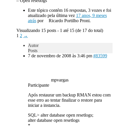
– Open resetlogs
Este tópico contém 16 respostas, 3 vozes e foi
atualizado pela última vez
17 anos, 9 meses
atrás
por
Ricardo Portilho Proni.
Visualizando 15 posts - 1 até 15 (de 17 do total)
1
2
→
Autor
Posts
7 de novembro de 2008 às 3:46 pm
#83599
mpvargas
Participante
Após restaurar um backup RMAN estou com
esse erro ao tentar finalizar o restore para
iniciar a instancia.
SQL> alter database open resetlogs;
alter database open resetlogs
*