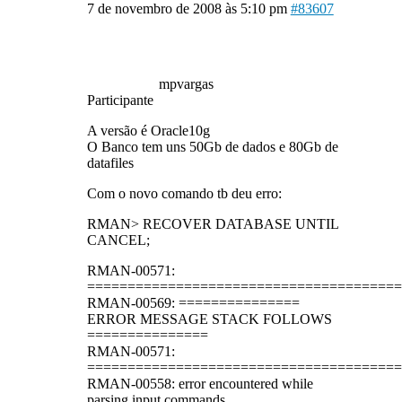
7 de novembro de 2008 às 5:10 pm
#83607
mpvargas
Participante
A versão é Oracle10g
O Banco tem uns 50Gb de dados e 80Gb de
datafiles
Com o novo comando tb deu erro:
RMAN> RECOVER DATABASE UNTIL
CANCEL;
RMAN-00571:
=======================================
RMAN-00569: ===============
ERROR MESSAGE STACK FOLLOWS
===============
RMAN-00571:
=======================================
RMAN-00558: error encountered while
parsing input commands