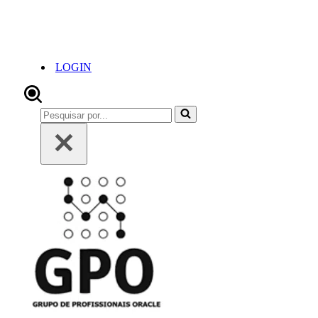
LOGIN
Pesquisar
por...