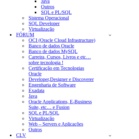
Java
Outros
SQL e PL/SQL
Sistema Operacional
SQL Developer
Virtualização
FÓRUM
OCI (Oracle Cloud Infrastructure)
Banco de dados Oracle
Banco de dados MySQL
Carreira, Cursos, Livros e etc…
sobre tecnologia !
Certificação em Tecnologias
Oracle
Developer,Designer e Discoverer
Engenharia de Software
Exadata
Java
Oracle Applications, E-Business
Suite, etc… e Fusion
SQL e PL/SQL
Virtualização
Web – Servers e Aplicações
Outros
CLV