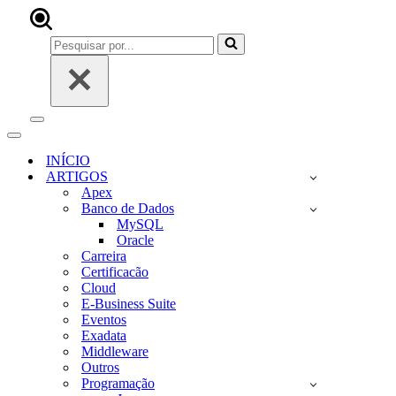
Pesquisar
por...
Menu
de
Menu
navegação
de
INÍCIO
navegação
ARTIGOS
Apex
Banco de Dados
MySQL
Oracle
Carreira
Certificacão
Cloud
E-Business Suite
Eventos
Exadata
Middleware
Outros
Programação