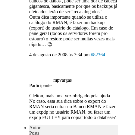
bancos de dados , pode ser uma dor de cabeça
gigantesca, basicamente por que os backups já
efetuados terão de ser “recatalogados”.
Outra dica importante quando se utiliza o
catálogo do RMAN, é fazer um backup
(export) do usuário do cátalogo. Em caso de
pane geral (todos os servidores forem pro
estouro) o restore pode ser muitas vezes mais
rápido… 😉
4 de agosto de 2008 às 7:34 pm
#82364
mpvargas
Participante
Cleiton, mais uma vez obrigado pela ajuda.
No caso, essa sua dica sobre o export do
RMAN seria entrar no Banco RMAN e fazer
um expdp no usuário RMAN, ou fazer um
expdp FULL=Y para copiar todo o database?
Autor
Posts