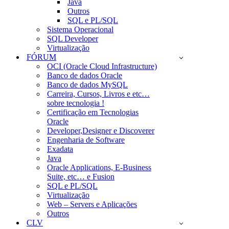
Java
Outros
SQL e PL/SQL
Sistema Operacional
SQL Developer
Virtualização
FÓRUM
OCI (Oracle Cloud Infrastructure)
Banco de dados Oracle
Banco de dados MySQL
Carreira, Cursos, Livros e etc…
sobre tecnologia !
Certificação em Tecnologias
Oracle
Developer,Designer e Discoverer
Engenharia de Software
Exadata
Java
Oracle Applications, E-Business
Suite, etc… e Fusion
SQL e PL/SQL
Virtualização
Web – Servers e Aplicações
Outros
CLV