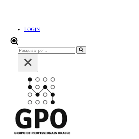
LOGIN
Pesquisar
por...