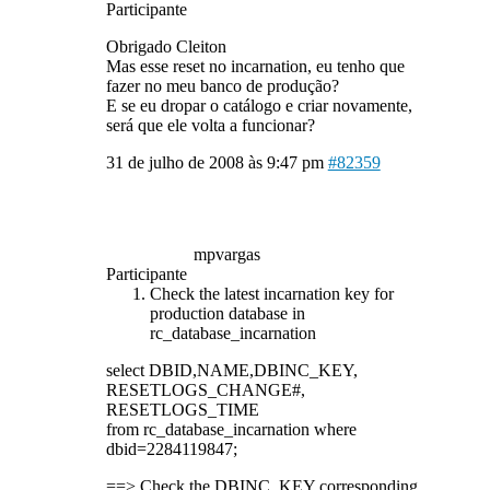
Participante
Obrigado Cleiton
Mas esse reset no incarnation, eu tenho que
fazer no meu banco de produção?
E se eu dropar o catálogo e criar novamente,
será que ele volta a funcionar?
31 de julho de 2008 às 9:47 pm
#82359
mpvargas
Participante
Check the latest incarnation key for
production database in
rc_database_incarnation
select DBID,NAME,DBINC_KEY,
RESETLOGS_CHANGE#,
RESETLOGS_TIME
from rc_database_incarnation where
dbid=2284119847;
==> Check the DBINC_KEY corresponding