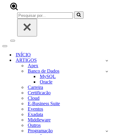
Pesquisar
por...
Menu
de
Menu
navegação
de
INÍCIO
navegação
ARTIGOS
Apex
Banco de Dados
MySQL
Oracle
Carreira
Certificacão
Cloud
E-Business Suite
Eventos
Exadata
Middleware
Outros
Programação