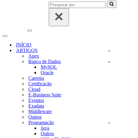
Pesquisar
por...
Menu
de
Menu
navegação
de
INÍCIO
navegação
ARTIGOS
Apex
Banco de Dados
MySQL
Oracle
Carreira
Certificacão
Cloud
E-Business Suite
Eventos
Exadata
Middleware
Outros
Programação
Java
Outros