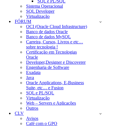
SQL e PL/SQL
Sistema Operacional
SQL Developer
Virtualização
FÓRUM
OCI (Oracle Cloud Infrastructure)
Banco de dados Oracle
Banco de dados MySQL
Carreira, Cursos, Livros e etc…
sobre tecnologia !
Certificação em Tecnologias
Oracle
Developer,Designer e Discoverer
Engenharia de Software
Exadata
Java
Oracle Applications, E-Business
Suite, etc… e Fusion
SQL e PL/SQL
Virtualização
Web – Servers e Aplicações
Outros
CLV
Avisos
Café com o GPO