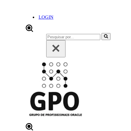
LOGIN
Pesquisar
por...