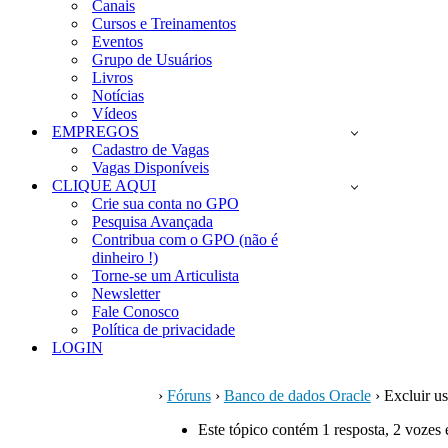
Canais
Cursos e Treinamentos
Eventos
Grupo de Usuários
Livros
Notícias
Vídeos
EMPREGOS
Cadastro de Vagas
Vagas Disponíveis
CLIQUE AQUI
Crie sua conta no GPO
Pesquisa Avançada
Contribua com o GPO (não é
dinheiro !)
Torne-se um Articulista
Newsletter
Fale Conosco
Política de privacidade
LOGIN
›
Fóruns
›
Banco de dados Oracle
›
Excluir us
Este tópico contém 1 resposta, 2 vozes 