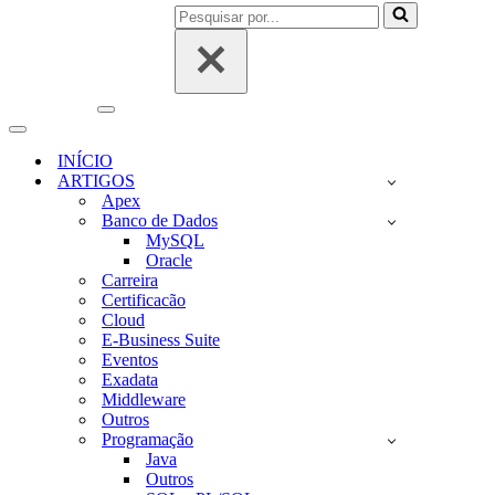
Pesquisar
por...
Menu
de
Menu
navegação
de
INÍCIO
navegação
ARTIGOS
Apex
Banco de Dados
MySQL
Oracle
Carreira
Certificacão
Cloud
E-Business Suite
Eventos
Exadata
Middleware
Outros
Programação
Java
Outros