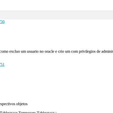
750
 como excluo um usuario no oracle e crio um com privilegios de admin
751
espectivos objetos
t Tablespace Temporary Tablespace ;