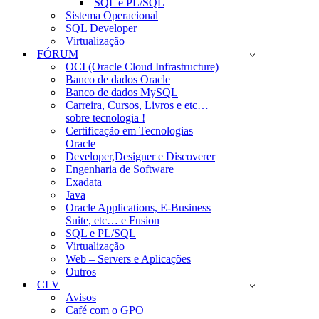
SQL e PL/SQL
Sistema Operacional
SQL Developer
Virtualização
FÓRUM
OCI (Oracle Cloud Infrastructure)
Banco de dados Oracle
Banco de dados MySQL
Carreira, Cursos, Livros e etc…
sobre tecnologia !
Certificação em Tecnologias
Oracle
Developer,Designer e Discoverer
Engenharia de Software
Exadata
Java
Oracle Applications, E-Business
Suite, etc… e Fusion
SQL e PL/SQL
Virtualização
Web – Servers e Aplicações
Outros
CLV
Avisos
Café com o GPO