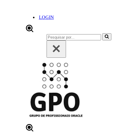
LOGIN
Pesquisar
por...