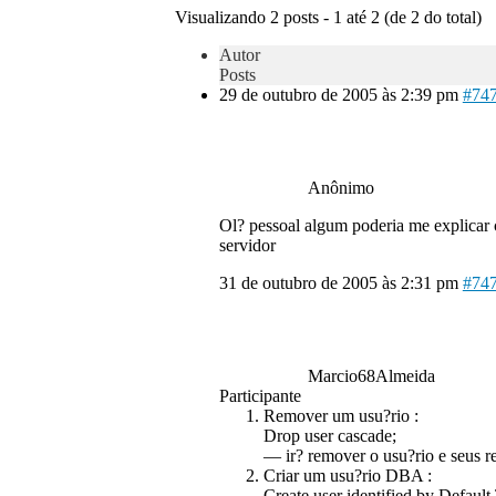
Visualizando 2 posts - 1 até 2 (de 2 do total)
Autor
Posts
29 de outubro de 2005 às 2:39 pm
#74
Anônimo
Ol? pessoal algum poderia me explicar
servidor
31 de outubro de 2005 às 2:31 pm
#74
Marcio68Almeida
Participante
Remover um usu?rio :
Drop user cascade;
— ir? remover o usu?rio e seus r
Criar um usu?rio DBA :
Create user identified by Defaul