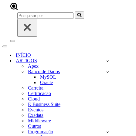
Pesquisar
por...
Menu
de
Menu
navegação
de
INÍCIO
navegação
ARTIGOS
Apex
Banco de Dados
MySQL
Oracle
Carreira
Certificacão
Cloud
E-Business Suite
Eventos
Exadata
Middleware
Outros
Programação