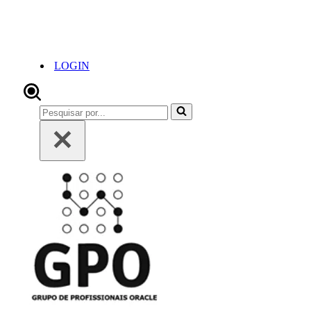
LOGIN
Pesquisar
por...