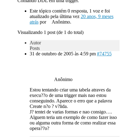
Comando DDL em uma trigger.
Este tópico contém 0 resposta, 1 voz e foi
atualizado pela última vez
20 anos, 9 meses
atrás
por
Anônimo.
Visualizando 1 post (de 1 do total)
Autor
Posts
31 de outubro de 2005 às 4:59 pm
#74755
Anônimo
Estou tentando criar uma tabela atraves da
execu??o de uma trigger mais nao estou
conseguindo. Aparece o erro que a palavra
Create n?o ? v?lida.
J? tentei de varias formas e nao consigo….
Alguem teria um exemplo de como fazer isso
ou alguma outra forma de como realizar essa
opera??o?