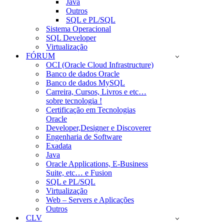
Java
Outros
SQL e PL/SQL
Sistema Operacional
SQL Developer
Virtualização
FÓRUM
OCI (Oracle Cloud Infrastructure)
Banco de dados Oracle
Banco de dados MySQL
Carreira, Cursos, Livros e etc…
sobre tecnologia !
Certificação em Tecnologias
Oracle
Developer,Designer e Discoverer
Engenharia de Software
Exadata
Java
Oracle Applications, E-Business
Suite, etc… e Fusion
SQL e PL/SQL
Virtualização
Web – Servers e Aplicações
Outros
CLV