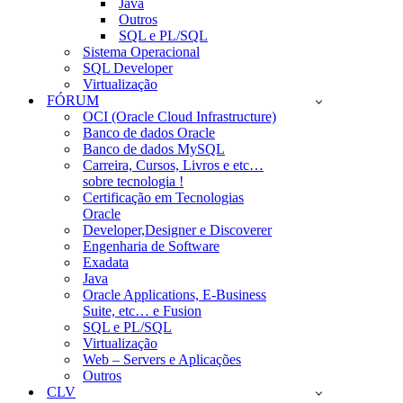
Java
Outros
SQL e PL/SQL
Sistema Operacional
SQL Developer
Virtualização
FÓRUM
OCI (Oracle Cloud Infrastructure)
Banco de dados Oracle
Banco de dados MySQL
Carreira, Cursos, Livros e etc…
sobre tecnologia !
Certificação em Tecnologias
Oracle
Developer,Designer e Discoverer
Engenharia de Software
Exadata
Java
Oracle Applications, E-Business
Suite, etc… e Fusion
SQL e PL/SQL
Virtualização
Web – Servers e Aplicações
Outros
CLV