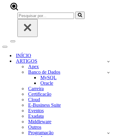
Pesquisar
por...
Menu
de
Menu
navegação
de
INÍCIO
navegação
ARTIGOS
Apex
Banco de Dados
MySQL
Oracle
Carreira
Certificacão
Cloud
E-Business Suite
Eventos
Exadata
Middleware
Outros
Programação