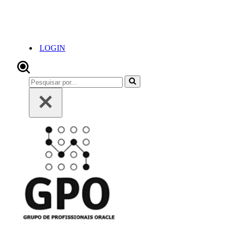
LOGIN
Pesquisar
por...