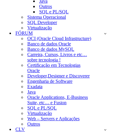
Java
Outros
SQL e PL/SQL
Sistema Operacional
SQL Developer
Virtualização
FÓRUM
OCI (Oracle Cloud Infrastructure)
Banco de dados Oracle
Banco de dados MySQL
Carreira, Cursos, Livros e etc…
sobre tecnologia !
Certificação em Tecnologias
Oracle
Developer,Designer e Discoverer
Engenharia de Software
Exadata
Java
Oracle Applications, E-Business
Suite, etc… e Fusion
SQL e PL/SQL
Virtualização
Web – Servers e Aplicações
Outros
CLV