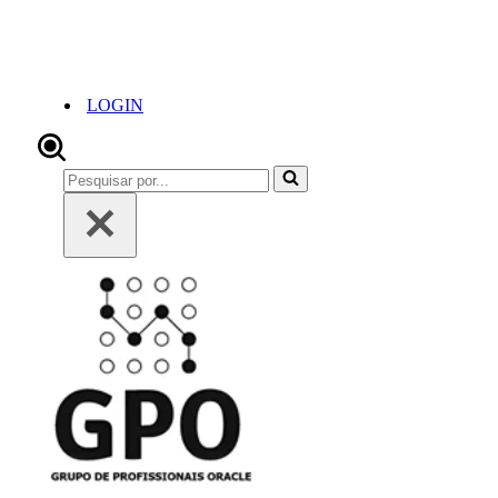
LOGIN
Pesquisar
por...