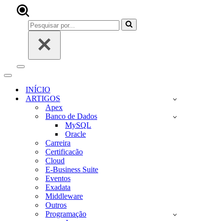
Pesquisar
por...
Menu
de
Menu
navegação
de
INÍCIO
navegação
ARTIGOS
Apex
Banco de Dados
MySQL
Oracle
Carreira
Certificacão
Cloud
E-Business Suite
Eventos
Exadata
Middleware
Outros
Programação