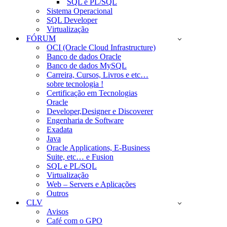
SQL e PL/SQL
Sistema Operacional
SQL Developer
Virtualização
FÓRUM
OCI (Oracle Cloud Infrastructure)
Banco de dados Oracle
Banco de dados MySQL
Carreira, Cursos, Livros e etc…
sobre tecnologia !
Certificação em Tecnologias
Oracle
Developer,Designer e Discoverer
Engenharia de Software
Exadata
Java
Oracle Applications, E-Business
Suite, etc… e Fusion
SQL e PL/SQL
Virtualização
Web – Servers e Aplicações
Outros
CLV
Avisos
Café com o GPO