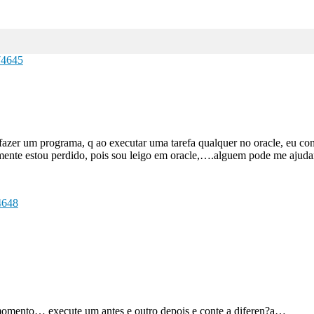
74645
 fazer um programa, q ao executar uma tarefa qualquer no oracle, eu con
ealmente estou perdido, pois sou leigo em oracle,….alguem pode me aj
4648
no momento… execute um antes e outro depois e conte a diferen?a…