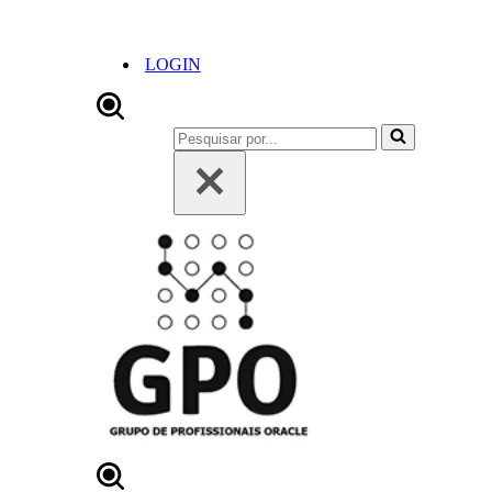
LOGIN
Pesquisar
por...