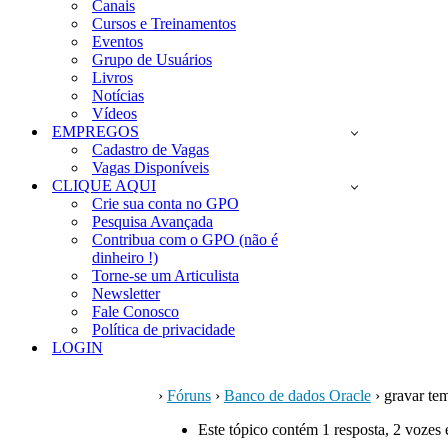
Canais
Cursos e Treinamentos
Eventos
Grupo de Usuários
Livros
Notícias
Vídeos
EMPREGOS
Cadastro de Vagas
Vagas Disponíveis
CLIQUE AQUI
Crie sua conta no GPO
Pesquisa Avançada
Contribua com o GPO (não é
dinheiro !)
Torne-se um Articulista
Newsletter
Fale Conosco
Política de privacidade
LOGIN
›
Fóruns
›
Banco de dados Oracle
›
gravar te
Este tópico contém 1 resposta, 2 vozes 