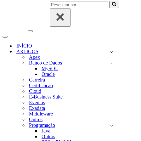
Pesquisar
por...
Menu
de
Menu
navegação
de
INÍCIO
navegação
ARTIGOS
Apex
Banco de Dados
MySQL
Oracle
Carreira
Certificacão
Cloud
E-Business Suite
Eventos
Exadata
Middleware
Outros
Programação
Java
Outros