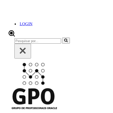
LOGIN
Pesquisar
por...