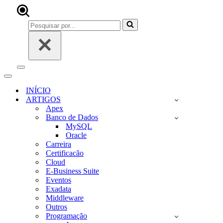
Pesquisar
por...
Menu
de
Menu
navegação
de
INÍCIO
navegação
ARTIGOS
Apex
Banco de Dados
MySQL
Oracle
Carreira
Certificacão
Cloud
E-Business Suite
Eventos
Exadata
Middleware
Outros
Programação