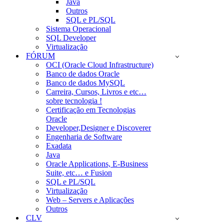
Java
Outros
SQL e PL/SQL
Sistema Operacional
SQL Developer
Virtualização
FÓRUM
OCI (Oracle Cloud Infrastructure)
Banco de dados Oracle
Banco de dados MySQL
Carreira, Cursos, Livros e etc…
sobre tecnologia !
Certificação em Tecnologias
Oracle
Developer,Designer e Discoverer
Engenharia de Software
Exadata
Java
Oracle Applications, E-Business
Suite, etc… e Fusion
SQL e PL/SQL
Virtualização
Web – Servers e Aplicações
Outros
CLV