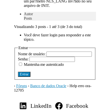
um par?metro NLS_LANG inv?lido no seu
arquivo de INIT.
Autor
Posts
Visualizando 3 posts - 1 até 3 (de 3 do total)
Você deve fazer login para responder a este
tópico.
Entrar
Nome de usuário:
Senha:
Mantenha-me autenticado
Entrar
›
Fóruns
›
Banco de dados Oracle
›
Help erro ora-
12705
LinkedIn
Facebook