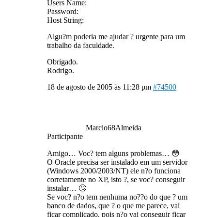
Users Name:
Password:
Host String:
Algu?m poderia me ajudar ? urgente para um
trabalho da faculdade.
Obrigado.
Rodrigo.
18 de agosto de 2005 às 11:28 pm
#74500
Marcio68Almeida
Participante
Amigo… Voc? tem alguns problemas… 😳
O Oracle precisa ser instalado em um servidor
(Windows 2000/2003/NT) ele n?o funciona
corretamente no XP, isto ?, se voc? conseguir
instalar… 🙄
Se voc? n?o tem nenhuma no??o do que ? um
banco de dados, que ? o que me parece, vai
ficar complicado, pois n?o vai conseguir ficar