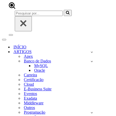
Pesquisar
por...
Menu
de
Menu
navegação
de
INÍCIO
navegação
ARTIGOS
Apex
Banco de Dados
MySQL
Oracle
Carreira
Certificacão
Cloud
E-Business Suite
Eventos
Exadata
Middleware
Outros
Programação