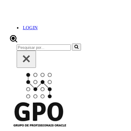
LOGIN
Pesquisar
por...