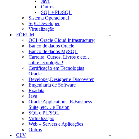
Java
Outros
SQL e PL/SQL
Sistema Operacional
SQL Developer
Virtualização
FÓRUM
OCI (Oracle Cloud Infrastructure)
Banco de dados Oracle
Banco de dados MySQL
Carreira, Cursos, Livros e etc…
sobre tecnologia !
Certificação em Tecnologias
Oracle
Developer,Designer e Discoverer
Engenharia de Software
Exadata
Java
Oracle Applications, E-Business
Suite, etc… e Fusion
SQL e PL/SQL
Virtualização
Web – Servers e Aplicações
Outros
CLV