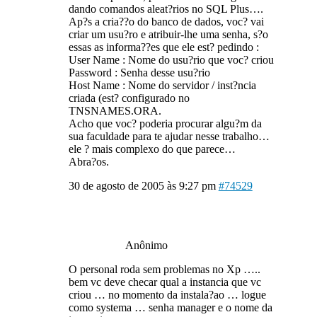
dando comandos aleat?rios no SQL Plus….
Ap?s a cria??o do banco de dados, voc? vai
criar um usu?ro e atribuir-lhe uma senha, s?o
essas as informa??es que ele est? pedindo :
User Name : Nome do usu?rio que voc? criou
Password : Senha desse usu?rio
Host Name : Nome do servidor / inst?ncia
criada (est? configurado no
TNSNAMES.ORA.
Acho que voc? poderia procurar algu?m da
sua faculdade para te ajudar nesse trabalho…
ele ? mais complexo do que parece…
Abra?os.
30 de agosto de 2005 às 9:27 pm
#74529
Anônimo
O personal roda sem problemas no Xp …..
bem vc deve checar qual a instancia que vc
criou … no momento da instala?ao … logue
como systema … senha manager e o nome da