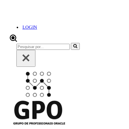
LOGIN
Pesquisar
por...