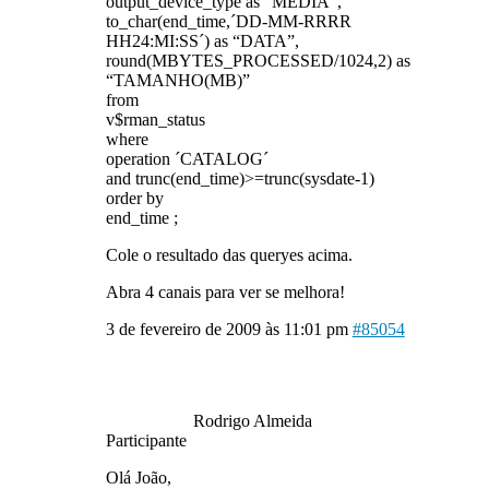
output_device_type as “MEDIA”,
to_char(end_time,´DD-MM-RRRR
HH24:MI:SS´) as “DATA”,
round(MBYTES_PROCESSED/1024,2) as
“TAMANHO(MB)”
from
v$rman_status
where
operation ´CATALOG´
and trunc(end_time)>=trunc(sysdate-1)
order by
end_time ;
Cole o resultado das queryes acima.
Abra 4 canais para ver se melhora!
3 de fevereiro de 2009 às 11:01 pm
#85054
Rodrigo Almeida
Participante
Olá João,