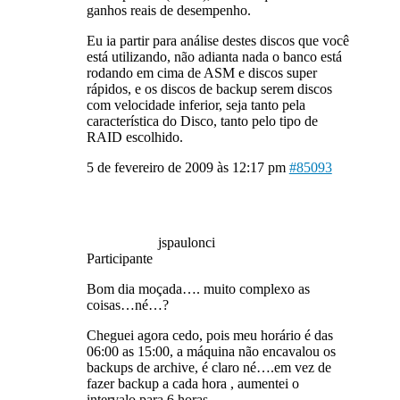
ganhos reais de desempenho.
Eu ia partir para análise destes discos que você
está utilizando, não adianta nada o banco está
rodando em cima de ASM e discos super
rápidos, e os discos de backup serem discos
com velocidade inferior, seja tanto pela
característica do Disco, tanto pelo tipo de
RAID escolhido.
5 de fevereiro de 2009 às 12:17 pm
#85093
jspaulonci
Participante
Bom dia moçada…. muito complexo as
coisas…né…?
Cheguei agora cedo, pois meu horário é das
06:00 as 15:00, a máquina não encavalou os
backups de archive, é claro né….em vez de
fazer backup a cada hora , aumentei o
intervalo para 6 horas.