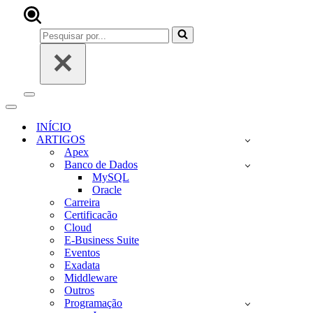
Pesquisar
por...
Menu
de
Menu
navegação
de
INÍCIO
navegação
ARTIGOS
Apex
Banco de Dados
MySQL
Oracle
Carreira
Certificacão
Cloud
E-Business Suite
Eventos
Exadata
Middleware
Outros
Programação