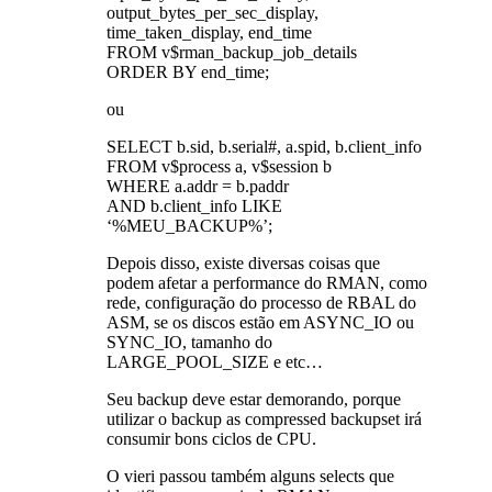
output_bytes_per_sec_display,
time_taken_display, end_time
FROM v$rman_backup_job_details
ORDER BY end_time;
ou
SELECT b.sid, b.serial#, a.spid, b.client_info
FROM v$process a, v$session b
WHERE a.addr = b.paddr
AND b.client_info LIKE
‘%MEU_BACKUP%’;
Depois disso, existe diversas coisas que
podem afetar a performance do RMAN, como
rede, configuração do processo de RBAL do
ASM, se os discos estão em ASYNC_IO ou
SYNC_IO, tamanho do
LARGE_POOL_SIZE e etc…
Seu backup deve estar demorando, porque
utilizar o backup as compressed backupset irá
consumir bons ciclos de CPU.
O vieri passou também alguns selects que