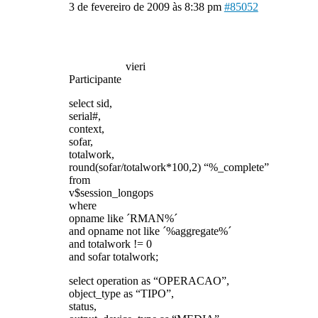
3 de fevereiro de 2009 às 8:38 pm
#85052
vieri
Participante
select sid,
serial#,
context,
sofar,
totalwork,
round(sofar/totalwork*100,2) “%_complete”
from
v$session_longops
where
opname like ´RMAN%´
and opname not like ´%aggregate%´
and totalwork != 0
and sofar totalwork;
select operation as “OPERACAO”,
object_type as “TIPO”,
status,