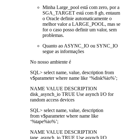
Minha Large_pool está com zero, por a
SGA_TARGET está com 8 gb, entaum
o Oracle definie automaticamente o
melhor valor a LARGE_POOL, mas se
for o caso posso definir um valor, sem
problemas.
Quanto ao ASYNC_IO ou SYNC_IO
segue as informações
No nosso ambiente é
SQL> select name, value, description from
v$parameter where name like ‘%disk%io%’;
NAME VALUE DESCRIPTION
disk_asynch_io TRUE Use asynch I/O for
random access devices
SQL> select name, value, description
from v$parameter where name like
‘%tape%io%’;
NAME VALUE DESCRIPTION
tape_asynch_io TRUE Use asynch I/O