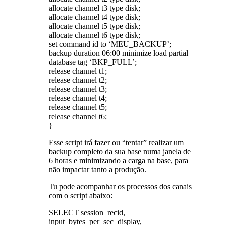
allocate channel t3 type disk;
allocate channel t4 type disk;
allocate channel t5 type disk;
allocate channel t6 type disk;
set command id to ‘MEU_BACKUP’;
backup duration 06:00 minimize load partial
database tag ‘BKP_FULL’;
release channel t1;
release channel t2;
release channel t3;
release channel t4;
release channel t5;
release channel t6;
}
Esse script irá fazer ou “tentar” realizar um
backup completo da sua base numa janela de
6 horas e minimizando a carga na base, para
não impactar tanto a produção.
Tu pode acompanhar os processos dos canais
com o script abaixo:
SELECT session_recid,
input_bytes_per_sec_display,