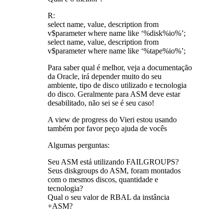
R:
select name, value, description from
v$parameter where name like ‘%disk%io%’;
select name, value, description from
v$parameter where name like ‘%tape%io%’;
Para saber qual é melhor, veja a documentação
da Oracle, irá depender muito do seu
ambiente, tipo de disco utilizado e tecnologia
do disco. Geralmente para ASM deve estar
desabilitado, não sei se é seu caso!
A view de progress do Vieri estou usando
também por favor peço ajuda de vocês
Algumas perguntas:
Seu ASM está utilizando FAILGROUPS?
Seus diskgroups do ASM, foram montados
com o mesmos discos, quantidade e
tecnologia?
Qual o seu valor de RBAL da instância
+ASM?