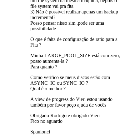
um file system na mesma máquina, depois o
file system vai pra fita
3) Não é possível realizar apenas um backup
incremental?
Posso pensar nisso sim..pode ser uma
possibilidade
O que é falta de configuração de ratio para a
Fita ?
Minha LARGE_POOL_SIZE está com zero,
posso aumenta-la ?
Para quanto ?
Como verifico se meus discos estão com
ASYNC_IO ou SYNC_IO ?
Qual é o melhor ?
A view de progress do Vieri estou usando
também por favor peço ajuda de vocês
Obrigado Rodrigo e obrigado Vieri
Fico no aguardo
Spaulonci