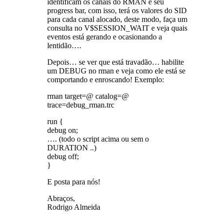
identificam os canais do RMAN e seu
progress bar, com isso, terá os valores do SID
para cada canal alocado, deste modo, faça um
consulta no V$SESSION_WAIT e veja quais
eventos está gerando e ocasionando a
lentidão….
Depois… se ver que está travadão… habilite
um DEBUG no rman e veja como ele está se
comportando e enroscando! Exemplo:
rman target=@ catalog=@
trace=debug_rman.trc
run {
debug on;
…. (todo o script acima ou sem o
DURATION ..)
debug off;
}
E posta para nós!
Abraços,
Rodrigo Almeida