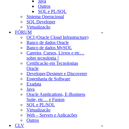
Java
Outros
SQL e PL/SQL
Sistema Operacional
SQL Developer
Virtualização
FÓRUM
OCI (Oracle Cloud Infrastructure)
Banco de dados Oracle
Banco de dados MySQL
Carreira, Cursos, Livros e etc…
sobre tecnologia !
Certificação em Tecnologias
Oracle
Developer,Designer e Discoverer
Engenharia de Software
Exadata
Java
Oracle Applications, E-Business
Suite, etc… e Fusion
SQL e PL/SQL
Virtualização
Web – Servers e Aplicações
Outros
CLV