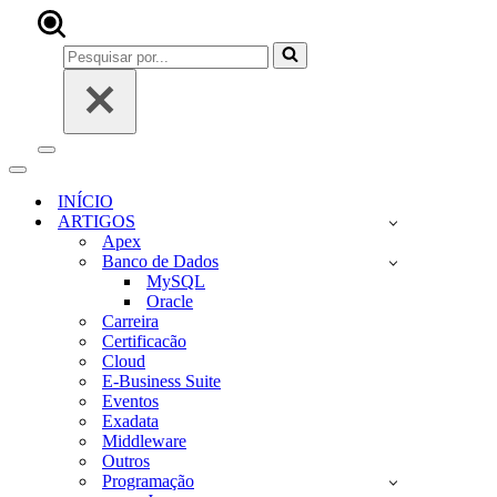
Pesquisar
por...
Menu
de
Menu
navegação
de
INÍCIO
navegação
ARTIGOS
Apex
Banco de Dados
MySQL
Oracle
Carreira
Certificacão
Cloud
E-Business Suite
Eventos
Exadata
Middleware
Outros
Programação