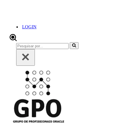
LOGIN
Pesquisar
por...