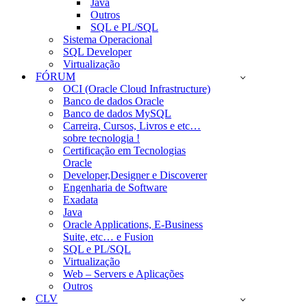
Java
Outros
SQL e PL/SQL
Sistema Operacional
SQL Developer
Virtualização
FÓRUM
OCI (Oracle Cloud Infrastructure)
Banco de dados Oracle
Banco de dados MySQL
Carreira, Cursos, Livros e etc…
sobre tecnologia !
Certificação em Tecnologias
Oracle
Developer,Designer e Discoverer
Engenharia de Software
Exadata
Java
Oracle Applications, E-Business
Suite, etc… e Fusion
SQL e PL/SQL
Virtualização
Web – Servers e Aplicações
Outros
CLV