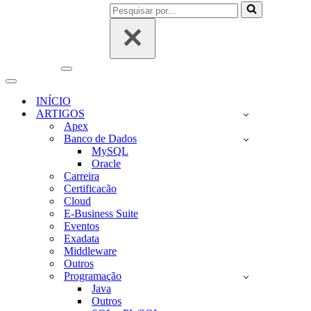
Pesquisar
por...
Menu
de
Menu
navegação
de
INÍCIO
navegação
ARTIGOS
Apex
Banco de Dados
MySQL
Oracle
Carreira
Certificacão
Cloud
E-Business Suite
Eventos
Exadata
Middleware
Outros
Programação
Java
Outros