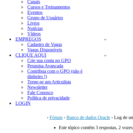
Canais
Cursos e Treinamentos
Eventos
Grupo de Usuários
Livros
Notícias
Vídeos
EMPREGOS
Cadastro de Vagas
Vagas Disponíveis
CLIQUE AQUI
Crie sua conta no GPO
Pesquisa Avançada
Contribua com o GPO (não é
dinheiro !)
Torne-se um Articulista
Newsletter
Fale Conosco
Política de privacidade
LOGIN
›
Fóruns
›
Banco de dados Oracle
›
Log de um
Este tópico contém 3 respostas, 2 vozes