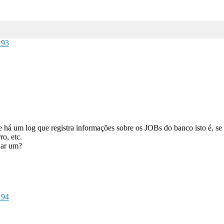
193
 se há um log que registra informações sobre os JOBs do banco isto é, 
ro, etc.
riar um?
194