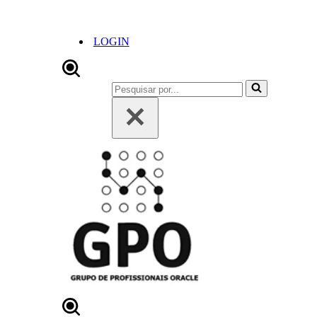
LOGIN
Pesquisar
por...