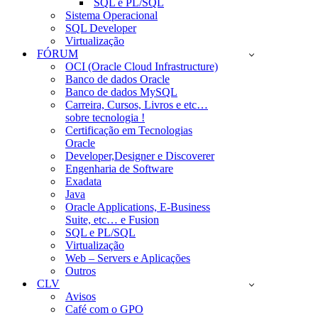
SQL e PL/SQL
Sistema Operacional
SQL Developer
Virtualização
FÓRUM
OCI (Oracle Cloud Infrastructure)
Banco de dados Oracle
Banco de dados MySQL
Carreira, Cursos, Livros e etc…
sobre tecnologia !
Certificação em Tecnologias
Oracle
Developer,Designer e Discoverer
Engenharia de Software
Exadata
Java
Oracle Applications, E-Business
Suite, etc… e Fusion
SQL e PL/SQL
Virtualização
Web – Servers e Aplicações
Outros
CLV
Avisos
Café com o GPO