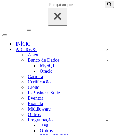
Pesquisar
por...
Menu
de
Menu
navegação
de
INÍCIO
navegação
ARTIGOS
Apex
Banco de Dados
MySQL
Oracle
Carreira
Certificacão
Cloud
E-Business Suite
Eventos
Exadata
Middleware
Outros
Programação
Java
Outros