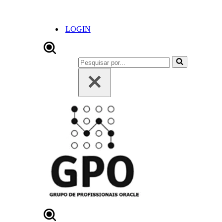
LOGIN
Pesquisar
por...