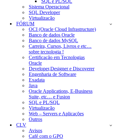
SQL e PL/SQL
Sistema Operacional
SQL Developer
Virtualização
FÓRUM
OCI (Oracle Cloud Infrastructure)
Banco de dados Oracle
Banco de dados MySQL
Carreira, Cursos, Livros e etc…
sobre tecnologia !
Certificação em Tecnologias
Oracle
Developer,Designer e Discoverer
Engenharia de Software
Exadata
Java
Oracle Applications, E-Business
Suite, etc… e Fusion
SQL e PL/SQL
Virtualização
Web – Servers e Aplicações
Outros
CLV
Avisos
Café com o GPO