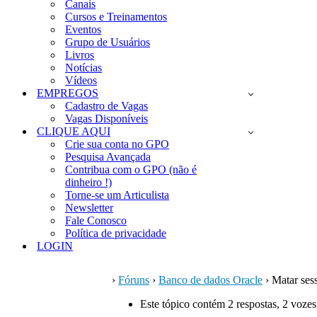
Canais
Cursos e Treinamentos
Eventos
Grupo de Usuários
Livros
Notícias
Vídeos
EMPREGOS
Cadastro de Vagas
Vagas Disponíveis
CLIQUE AQUI
Crie sua conta no GPO
Pesquisa Avançada
Contribua com o GPO (não é
dinheiro !)
Torne-se um Articulista
Newsletter
Fale Conosco
Política de privacidade
LOGIN
›
Fóruns
›
Banco de dados Oracle
›
Matar ses
Este tópico contém 2 respostas, 2 vozes