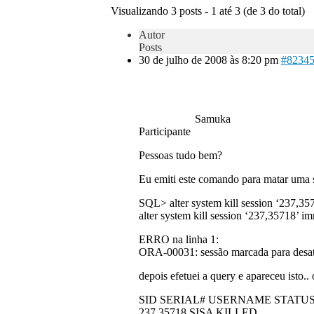
Visualizando 3 posts - 1 até 3 (de 3 do total)
Autor
Posts
30 de julho de 2008 às 8:20 pm
#8234
Samuka
Participante
Pessoas tudo bem?
Eu emiti este comando para matar uma 
SQL> alter system kill session ‘237,35
alter system kill session ‘237,35718’ i
ERRO na linha 1:
ORA-00031: sessão marcada para desa
depois efetuei a query e apareceu isto..
SID SERIAL# USERNAME STATU
237 35718 SISA KILLED