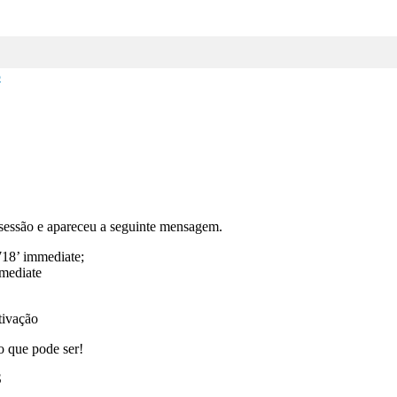
5
sessão e apareceu a seguinte mensagem.
718’ immediate;
mmediate
tivação
 o que pode ser!
S