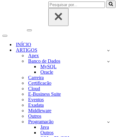
Pesquisar
por...
Menu
de
Menu
navegação
de
INÍCIO
navegação
ARTIGOS
Apex
Banco de Dados
MySQL
Oracle
Carreira
Certificacão
Cloud
E-Business Suite
Eventos
Exadata
Middleware
Outros
Programação
Java
Outros