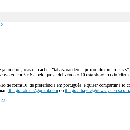
421
 já procurei, mas não achei, “talvez não tenha procurado direito rsrsrs”
nvolvo em 5 e 6 e pelo que andei vendo o 10 está show mas infelizment
iro de forms10, de preferência em português, e quiser compartilhá-lo 
ail (
thiagotkdmais@gmail.com
ou
thiago.athayde@newssystems.com.
422