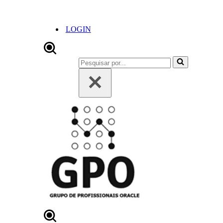
LOGIN
Pesquisar
por...