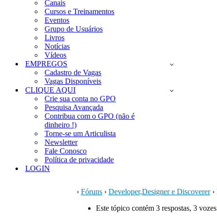
Canais
Cursos e Treinamentos
Eventos
Grupo de Usuários
Livros
Notícias
Vídeos
EMPREGOS
Cadastro de Vagas
Vagas Disponíveis
CLIQUE AQUI
Crie sua conta no GPO
Pesquisa Avançada
Contribua com o GPO (não é
dinheiro !)
Torne-se um Articulista
Newsletter
Fale Conosco
Política de privacidade
LOGIN
›
Fóruns
›
Developer,Designer e Discoverer
›
Este tópico contém 3 respostas, 3 vozes