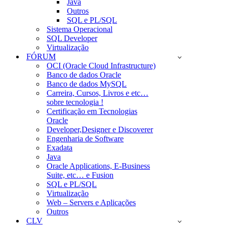
Java
Outros
SQL e PL/SQL
Sistema Operacional
SQL Developer
Virtualização
FÓRUM
OCI (Oracle Cloud Infrastructure)
Banco de dados Oracle
Banco de dados MySQL
Carreira, Cursos, Livros e etc…
sobre tecnologia !
Certificação em Tecnologias
Oracle
Developer,Designer e Discoverer
Engenharia de Software
Exadata
Java
Oracle Applications, E-Business
Suite, etc… e Fusion
SQL e PL/SQL
Virtualização
Web – Servers e Aplicações
Outros
CLV