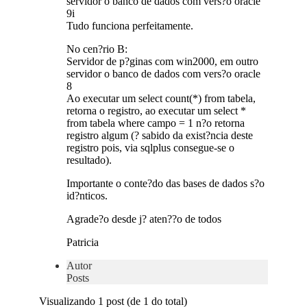
servidor o banco de dados com vers?o oracle
9i
Tudo funciona perfeitamente.
No cen?rio B:
Servidor de p?ginas com win2000, em outro
servidor o banco de dados com vers?o oracle
8
Ao executar um select count(*) from tabela,
retorna o registro, ao executar um select *
from tabela where campo = 1 n?o retorna
registro algum (? sabido da exist?ncia deste
registro pois, via sqlplus consegue-se o
resultado).
Importante o conte?do das bases de dados s?o
id?nticos.
Agrade?o desde j? aten??o de todos
Patricia
Autor
Posts
Visualizando 1 post (de 1 do total)