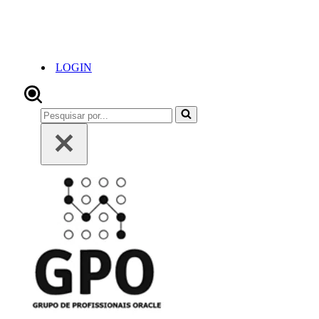
LOGIN
Pesquisar
por...