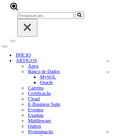
Pesquisar
por...
Menu
de
Menu
navegação
de
INÍCIO
navegação
ARTIGOS
Apex
Banco de Dados
MySQL
Oracle
Carreira
Certificacão
Cloud
E-Business Suite
Eventos
Exadata
Middleware
Outros
Programação