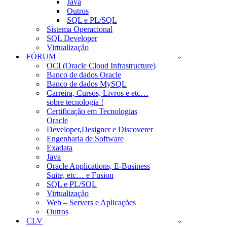
Java
Outros
SQL e PL/SQL
Sistema Operacional
SQL Developer
Virtualização
FÓRUM
OCI (Oracle Cloud Infrastructure)
Banco de dados Oracle
Banco de dados MySQL
Carreira, Cursos, Livros e etc…
sobre tecnologia !
Certificação em Tecnologias
Oracle
Developer,Designer e Discoverer
Engenharia de Software
Exadata
Java
Oracle Applications, E-Business
Suite, etc… e Fusion
SQL e PL/SQL
Virtualização
Web – Servers e Aplicações
Outros
CLV