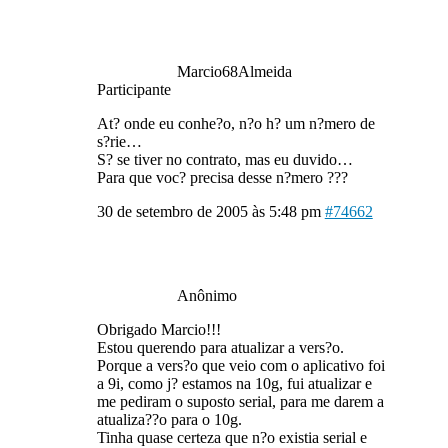
Marcio68Almeida
Participante
At? onde eu conhe?o, n?o h? um n?mero de
s?rie…
S? se tiver no contrato, mas eu duvido…
Para que voc? precisa desse n?mero ???
30 de setembro de 2005 às 5:48 pm
#74662
Anônimo
Obrigado Marcio!!!
Estou querendo para atualizar a vers?o.
Porque a vers?o que veio com o aplicativo foi
a 9i, como j? estamos na 10g, fui atualizar e
me pediram o suposto serial, para me darem a
atualiza??o para o 10g.
Tinha quase certeza que n?o existia serial e