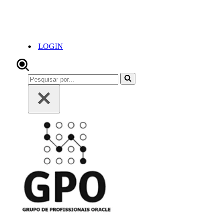
LOGIN
Pesquisar
por...