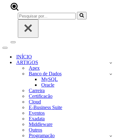
Pesquisar
por...
Menu
de
Menu
navegação
de
INÍCIO
navegação
ARTIGOS
Apex
Banco de Dados
MySQL
Oracle
Carreira
Certificacão
Cloud
E-Business Suite
Eventos
Exadata
Middleware
Outros
Programação