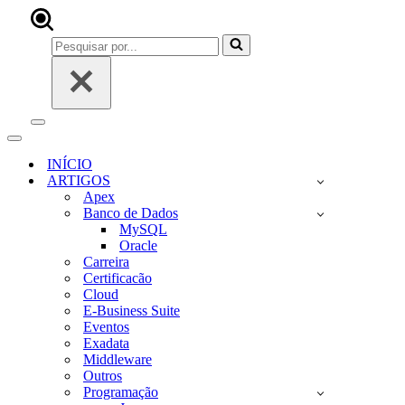
Pesquisar
por...
Menu
de
Menu
navegação
de
INÍCIO
navegação
ARTIGOS
Apex
Banco de Dados
MySQL
Oracle
Carreira
Certificacão
Cloud
E-Business Suite
Eventos
Exadata
Middleware
Outros
Programação