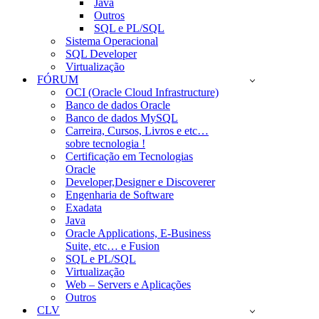
Java
Outros
SQL e PL/SQL
Sistema Operacional
SQL Developer
Virtualização
FÓRUM
OCI (Oracle Cloud Infrastructure)
Banco de dados Oracle
Banco de dados MySQL
Carreira, Cursos, Livros e etc…
sobre tecnologia !
Certificação em Tecnologias
Oracle
Developer,Designer e Discoverer
Engenharia de Software
Exadata
Java
Oracle Applications, E-Business
Suite, etc… e Fusion
SQL e PL/SQL
Virtualização
Web – Servers e Aplicações
Outros
CLV