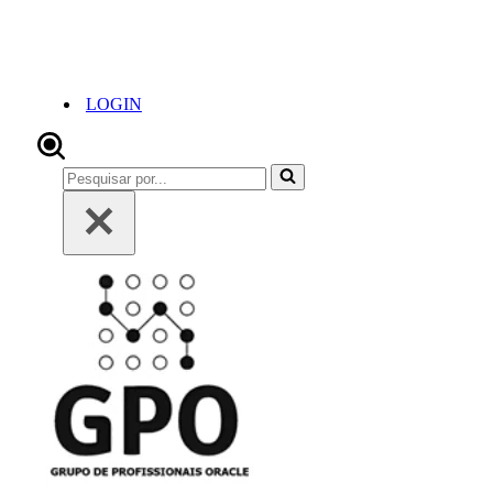
LOGIN
Pesquisar
por...