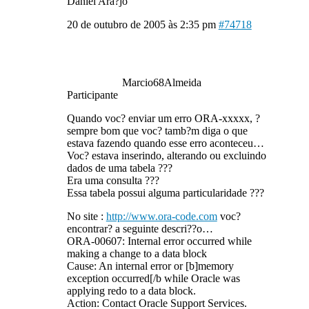
Daniel Ara?jo
20 de outubro de 2005 às 2:35 pm
#74718
Marcio68Almeida
Participante
Quando voc? enviar um erro ORA-xxxxx, ?
sempre bom que voc? tamb?m diga o que
estava fazendo quando esse erro aconteceu…
Voc? estava inserindo, alterando ou excluindo
dados de uma tabela ???
Era uma consulta ???
Essa tabela possui alguma particularidade ???
No site :
http://www.ora-code.com
voc?
encontrar? a seguinte descri??o…
ORA-00607: Internal error occurred while
making a change to a data block
Cause: An internal error or [b]memory
exception occurred[/b while Oracle was
applying redo to a data block.
Action: Contact Oracle Support Services.