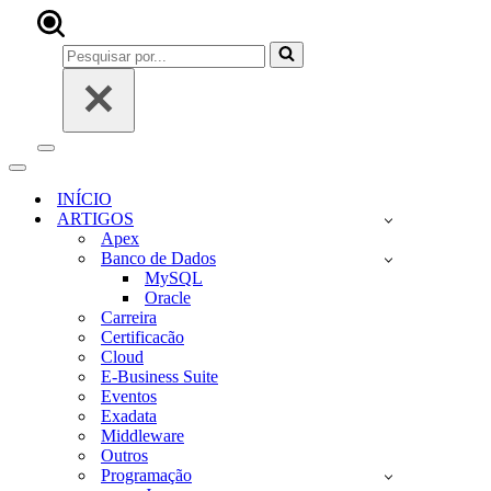
Pesquisar
por...
Menu
de
Menu
navegação
de
INÍCIO
navegação
ARTIGOS
Apex
Banco de Dados
MySQL
Oracle
Carreira
Certificacão
Cloud
E-Business Suite
Eventos
Exadata
Middleware
Outros
Programação