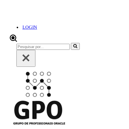
LOGIN
Pesquisar
por...