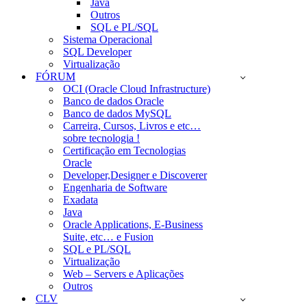
Java
Outros
SQL e PL/SQL
Sistema Operacional
SQL Developer
Virtualização
FÓRUM
OCI (Oracle Cloud Infrastructure)
Banco de dados Oracle
Banco de dados MySQL
Carreira, Cursos, Livros e etc…
sobre tecnologia !
Certificação em Tecnologias
Oracle
Developer,Designer e Discoverer
Engenharia de Software
Exadata
Java
Oracle Applications, E-Business
Suite, etc… e Fusion
SQL e PL/SQL
Virtualização
Web – Servers e Aplicações
Outros
CLV