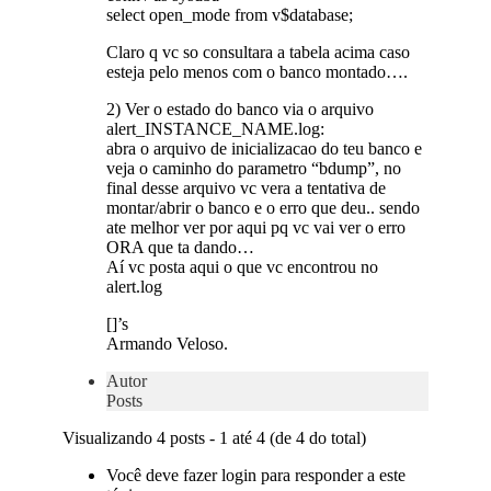
select open_mode from v$database;
Claro q vc so consultara a tabela acima caso
esteja pelo menos com o banco montado….
2) Ver o estado do banco via o arquivo
alert_INSTANCE_NAME.log:
abra o arquivo de inicializacao do teu banco e
veja o caminho do parametro “bdump”, no
final desse arquivo vc vera a tentativa de
montar/abrir o banco e o erro que deu.. sendo
ate melhor ver por aqui pq vc vai ver o erro
ORA que ta dando…
Aí vc posta aqui o que vc encontrou no
alert.log
[]’s
Armando Veloso.
Autor
Posts
Visualizando 4 posts - 1 até 4 (de 4 do total)
Você deve fazer login para responder a este