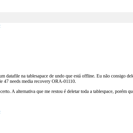
9
 datafile na tablesapace de undo que está offline. Eu não consigo dele
file 47 needs media recovery ORA-01110.
certo. A alternativa que me restou é deletar toda a tablespace, porém que
0