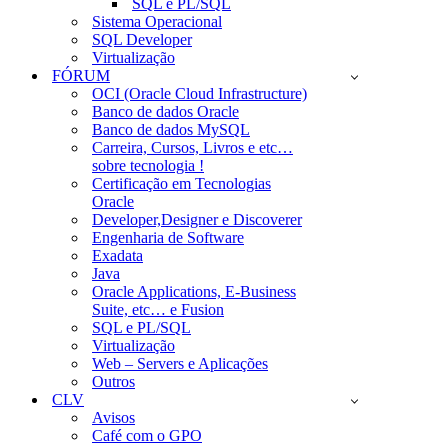
SQL e PL/SQL
Sistema Operacional
SQL Developer
Virtualização
FÓRUM
OCI (Oracle Cloud Infrastructure)
Banco de dados Oracle
Banco de dados MySQL
Carreira, Cursos, Livros e etc…
sobre tecnologia !
Certificação em Tecnologias
Oracle
Developer,Designer e Discoverer
Engenharia de Software
Exadata
Java
Oracle Applications, E-Business
Suite, etc… e Fusion
SQL e PL/SQL
Virtualização
Web – Servers e Aplicações
Outros
CLV
Avisos
Café com o GPO