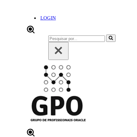
LOGIN
Pesquisar
por...