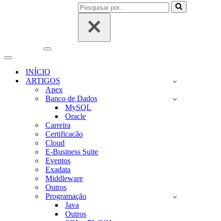
Pesquisar
por...
Menu
de
Menu
navegação
de
INÍCIO
navegação
ARTIGOS
Apex
Banco de Dados
MySQL
Oracle
Carreira
Certificacão
Cloud
E-Business Suite
Eventos
Exadata
Middleware
Outros
Programação
Java
Outros