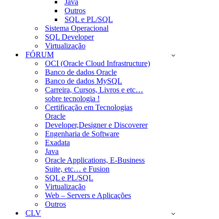
Java
Outros
SQL e PL/SQL
Sistema Operacional
SQL Developer
Virtualização
FÓRUM
OCI (Oracle Cloud Infrastructure)
Banco de dados Oracle
Banco de dados MySQL
Carreira, Cursos, Livros e etc…
sobre tecnologia !
Certificação em Tecnologias
Oracle
Developer,Designer e Discoverer
Engenharia de Software
Exadata
Java
Oracle Applications, E-Business
Suite, etc… e Fusion
SQL e PL/SQL
Virtualização
Web – Servers e Aplicações
Outros
CLV