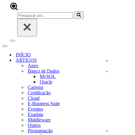
Pesquisar
por...
Menu
de
Menu
navegação
de
INÍCIO
navegação
ARTIGOS
Apex
Banco de Dados
MySQL
Oracle
Carreira
Certificacão
Cloud
E-Business Suite
Eventos
Exadata
Middleware
Outros
Programação