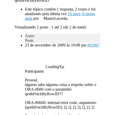
qertbFetchByRowID
Este tópico contém 1 resposta, 2 vozes e foi
atualizado pela última vez
16 anos, 8 meses
atrás
por
MauroLacerda.
Visualizando 2 posts - 1 até 2 (de 2 do total)
Autor
Posts
23 de novembro de 2009 às 10:08 pm
#91067
LoadingXp
Participante
Pessoal,
alguem sabe alguma coisa a respeito sobre o
ORA-0600 com o parametro
qertbFetchByRowID??
ORA-00600: internal error code, arguments:
[qertbFetchByRowID], [], [], [], [], [], [], []