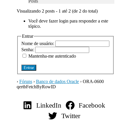
Posts
Visualizando 2 posts - 1 até 2 (de 2 do total)
Você deve fazer login para responder a este
tópico.
Entrar
Nome de usuário:
Senha:
Mantenha-me autenticado
Entrar
›
Fóruns
›
Banco de dados Oracle
›
ORA-0600
qertbFetchByRowID
LinkedIn
Facebook
Twitter