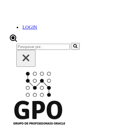
LOGIN
Pesquisar
por...