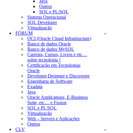
Java
Outros
SQL e PL/SQL
Sistema Operacional
SQL Developer
Virtualização
FÓRUM
OCI (Oracle Cloud Infrastructure)
Banco de dados Oracle
Banco de dados MySQL
Carreira, Cursos, Livros e etc…
sobre tecnologia !
Certificação em Tecnologias
Oracle
Developer,Designer e Discoverer
Engenharia de Software
Exadata
Java
Oracle Applications, E-Business
Suite, etc… e Fusion
SQL e PL/SQL
Virtualização
Web – Servers e Aplicações
Outros
CLV