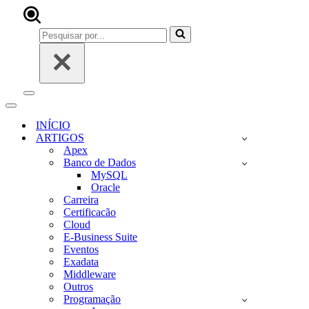
Pesquisar
por...
Menu
de
Menu
navegação
de
INÍCIO
navegação
ARTIGOS
Apex
Banco de Dados
MySQL
Oracle
Carreira
Certificacão
Cloud
E-Business Suite
Eventos
Exadata
Middleware
Outros
Programação