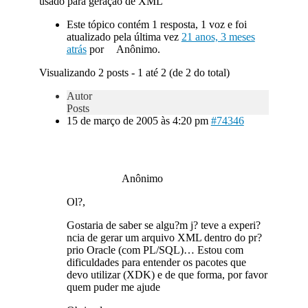
usado para geração de XML
Este tópico contém 1 resposta, 1 voz e foi
atualizado pela última vez
21 anos, 3 meses
atrás
por
Anônimo.
Visualizando 2 posts - 1 até 2 (de 2 do total)
Autor
Posts
15 de março de 2005 às 4:20 pm
#74346
Anônimo
Ol?,
Gostaria de saber se algu?m j? teve a experi?
ncia de gerar um arquivo XML dentro do pr?
prio Oracle (com PL/SQL)… Estou com
dificuldades para entender os pacotes que
devo utilizar (XDK) e de que forma, por favor
quem puder me ajude