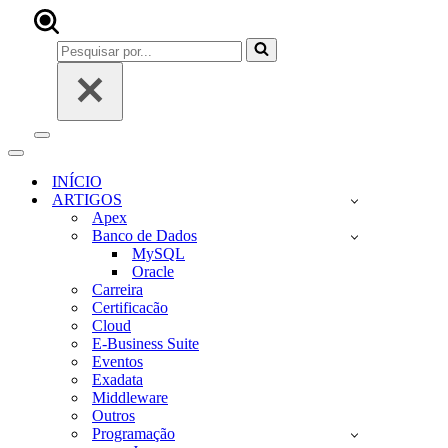
Pesquisar
por...
Menu
de
Menu
navegação
de
INÍCIO
navegação
ARTIGOS
Apex
Banco de Dados
MySQL
Oracle
Carreira
Certificacão
Cloud
E-Business Suite
Eventos
Exadata
Middleware
Outros
Programação