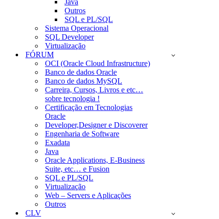
Java
Outros
SQL e PL/SQL
Sistema Operacional
SQL Developer
Virtualização
FÓRUM
OCI (Oracle Cloud Infrastructure)
Banco de dados Oracle
Banco de dados MySQL
Carreira, Cursos, Livros e etc…
sobre tecnologia !
Certificação em Tecnologias
Oracle
Developer,Designer e Discoverer
Engenharia de Software
Exadata
Java
Oracle Applications, E-Business
Suite, etc… e Fusion
SQL e PL/SQL
Virtualização
Web – Servers e Aplicações
Outros
CLV