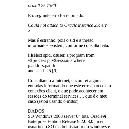
orakill 25 7360
E o seguinte erro foi retornado:
Could not attach to Oracle instance 25: err =
2
Mas é estranho, pois o sid e a thread
informados existem, conforme consulta feita:
[i]select spid, osuser, s.program from
v$process p, v$session s where
p.addr=s.paddr
and s.sid=25 [/i]
Consultando a Internet, encontrei algumas
entradas informando que este erro aparece em
conexões client, e que pode acontecer em
sessões do terminal services…. que é o meu
caso (estou usando o mstsc).
DADOS:
SO Windows 2003 server 64 bits, Oracle9i
Enterprise Edition Release 9.2.0.8.0 , meu
usuário do SO é administrador do windows e