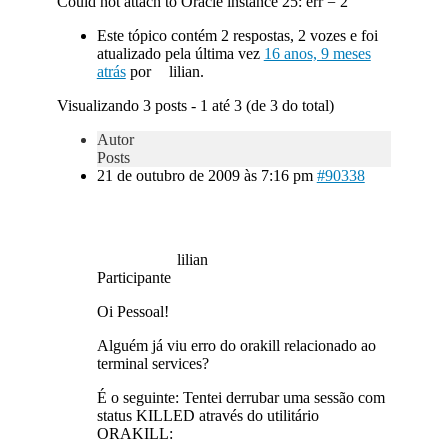
Could not attach to Oracle instance 25: err = 2
Este tópico contém 2 respostas, 2 vozes e foi
atualizado pela última vez
16 anos, 9 meses
atrás
por
lilian.
Visualizando 3 posts - 1 até 3 (de 3 do total)
Autor
Posts
21 de outubro de 2009 às 7:16 pm
#90338
lilian
Participante
Oi Pessoal!
Alguém já viu erro do orakill relacionado ao
terminal services?
É o seguinte: Tentei derrubar uma sessão com
status KILLED através do utilitário
ORAKILL: