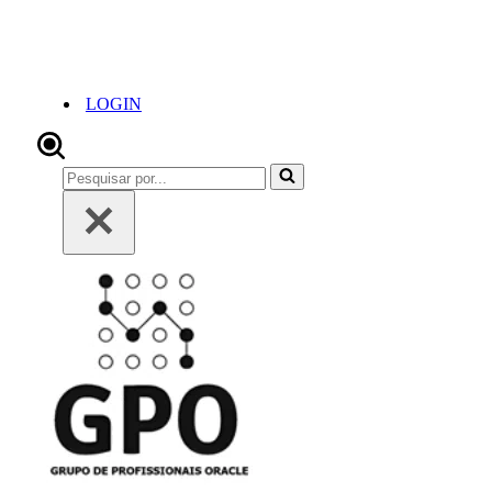
LOGIN
Pesquisar
por...