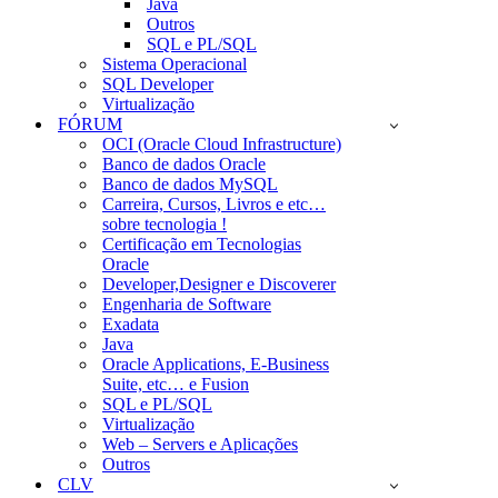
Java
Outros
SQL e PL/SQL
Sistema Operacional
SQL Developer
Virtualização
FÓRUM
OCI (Oracle Cloud Infrastructure)
Banco de dados Oracle
Banco de dados MySQL
Carreira, Cursos, Livros e etc…
sobre tecnologia !
Certificação em Tecnologias
Oracle
Developer,Designer e Discoverer
Engenharia de Software
Exadata
Java
Oracle Applications, E-Business
Suite, etc… e Fusion
SQL e PL/SQL
Virtualização
Web – Servers e Aplicações
Outros
CLV