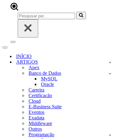
Pesquisar
por...
Menu
de
Menu
navegação
de
INÍCIO
navegação
ARTIGOS
Apex
Banco de Dados
MySQL
Oracle
Carreira
Certificacão
Cloud
E-Business Suite
Eventos
Exadata
Middleware
Outros
Programação