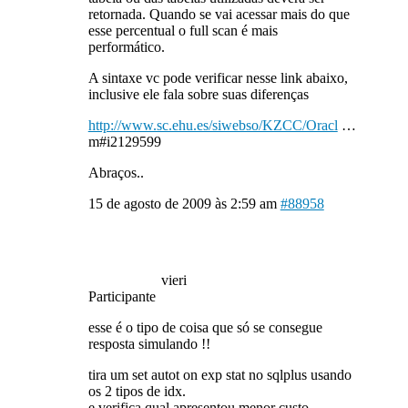
retornada. Quando se vai acessar mais do que
esse percentual o full scan é mais
performático.
A sintaxe vc pode verificar nesse link abaixo,
inclusive ele fala sobre suas diferenças
http://www.sc.ehu.es/siwebso/KZCC/Oracl
…
m#i2129599
Abraços..
15 de agosto de 2009 às 2:59 am
#88958
vieri
Participante
esse é o tipo de coisa que só se consegue
resposta simulando !!
tira um set autot on exp stat no sqlplus usando
os 2 tipos de idx.
e verifica qual apresentou menor custo