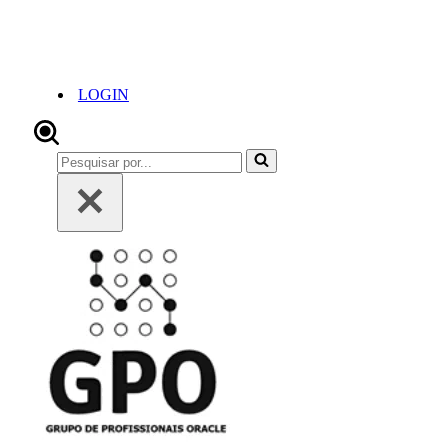
LOGIN
Pesquisar
por...