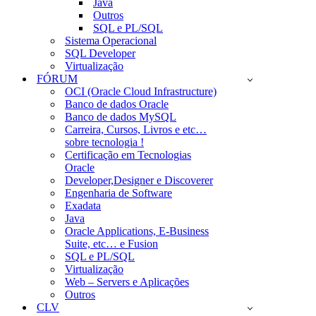
Java
Outros
SQL e PL/SQL
Sistema Operacional
SQL Developer
Virtualização
FÓRUM
OCI (Oracle Cloud Infrastructure)
Banco de dados Oracle
Banco de dados MySQL
Carreira, Cursos, Livros e etc…
sobre tecnologia !
Certificação em Tecnologias
Oracle
Developer,Designer e Discoverer
Engenharia de Software
Exadata
Java
Oracle Applications, E-Business
Suite, etc… e Fusion
SQL e PL/SQL
Virtualização
Web – Servers e Aplicações
Outros
CLV