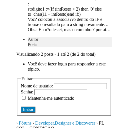
:
strdigito1 :=(If (intResto < 2) then '0' else
to_char(11 – intResto)end if;)
Voc? colocou a associa??o dentro do IF e
trouxe o resultado para a string novamente…
Obs.: Eu n?o testei, mas o cominho ? por ai…
Autor
Posts
Visualizando 2 posts - 1 até 2 (de 2 do total)
Você deve fazer login para responder a este
tópico.
Entrar
Nome de usuário:
Senha:
Mantenha-me autenticado
Entrar
›
Fóruns
›
Developer,Designer e Discoverer
›
PL