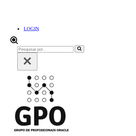
LOGIN
Pesquisar
por...