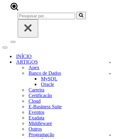
Pesquisar
por...
Menu
de
Menu
navegação
de
INÍCIO
navegação
ARTIGOS
Apex
Banco de Dados
MySQL
Oracle
Carreira
Certificacão
Cloud
E-Business Suite
Eventos
Exadata
Middleware
Outros
Programação