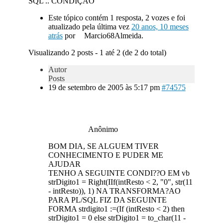
SQL .. CONDIÇÃO
Este tópico contém 1 resposta, 2 vozes e foi
atualizado pela última vez
20 anos, 10 meses
atrás
por
Marcio68Almeida.
Visualizando 2 posts - 1 até 2 (de 2 do total)
Autor
Posts
19 de setembro de 2005 às 5:17 pm
#74575
Anônimo
BOM DIA, SE ALGUEM TIVER
CONHECIMENTO E PUDER ME
AJUDAR
TENHO A SEGUINTE CONDI??O EM vb
strDigito1 = Right(IIf(intResto < 2, "0", str(11
- intResto)), 1) NA TRANSFORMA?AO
PARA PL/SQL FIZ DA SEGUINTE
FORMA strdigito1 :=(If (intResto < 2) then
strDigito1 = 0 else strDigito1 = to_char(11 -