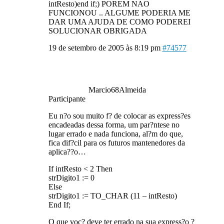
intResto)end if;) POREM NAO
FUNCIONOU .. ALGUME PODERIA ME
DAR UMA AJUDA DE COMO PODEREI
SOLUCIONAR OBRIGADA
19 de setembro de 2005 às 8:19 pm
#74577
Marcio68Almeida
Participante
Eu n?o sou muito f? de colocar as express?es
encadeadas dessa forma, um par?ntese no
lugar errado e nada funciona, al?m do que,
fica dif?cil para os futuros mantenedores da
aplica??o…
If intResto < 2 Then
strDigito1 := 0
Else
strDigito1 := TO_CHAR (11 – intResto)
End If;
O que voc? deve ter errado na sua express?o ?