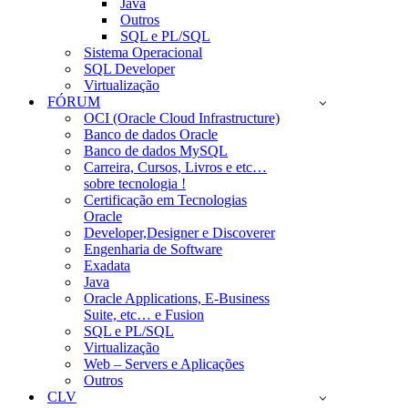
Java
Outros
SQL e PL/SQL
Sistema Operacional
SQL Developer
Virtualização
FÓRUM
OCI (Oracle Cloud Infrastructure)
Banco de dados Oracle
Banco de dados MySQL
Carreira, Cursos, Livros e etc…
sobre tecnologia !
Certificação em Tecnologias
Oracle
Developer,Designer e Discoverer
Engenharia de Software
Exadata
Java
Oracle Applications, E-Business
Suite, etc… e Fusion
SQL e PL/SQL
Virtualização
Web – Servers e Aplicações
Outros
CLV