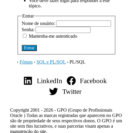
Você deve fazer login para responder a este
tópico.
Entrar
Nome de usuário:
Senha:
Mantenha-me autenticado
Entrar
›
Fóruns
›
SQL e PL/SQL
›
PL/SQL
LinkedIn
Facebook
Twitter
Copyright 2001 - 2026 - GPO (Grupo de Profissionais
Oracle ) Todas as marcas registradas que aparecem no GPO
são de propriedade de seus respectivos donos. O GPO é um
site sem fins lucrativos, e suas parcerias visam apenas a
manutenção do site.