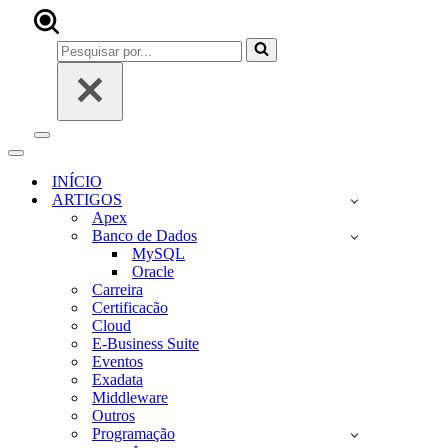
Pesquisar
por...
Menu
de
Menu
navegação
de
INÍCIO
navegação
ARTIGOS
Apex
Banco de Dados
MySQL
Oracle
Carreira
Certificacão
Cloud
E-Business Suite
Eventos
Exadata
Middleware
Outros
Programação