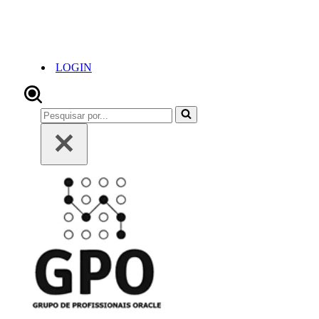
LOGIN
Pesquisar
por...