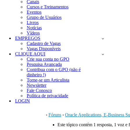
Canais
Cursos e Treinamentos
Eventos
Grupo de Usuários
Livros
Notícias
Vídeos
EMPREGOS
Cadastro de Vagas
Vagas Disponíveis
CLIQUE AQUI
Crie sua conta no GPO
Pesquisa Avançada
Contribua com o GPO (não é
dinheiro !)
Torne-se um Articulista
Newsletter
Fale Conosco
Política de privacidade
LOGIN
›
Fóruns
›
Oracle Applications, E-Business Su
Este tópico contém 1 resposta, 1 voz e 