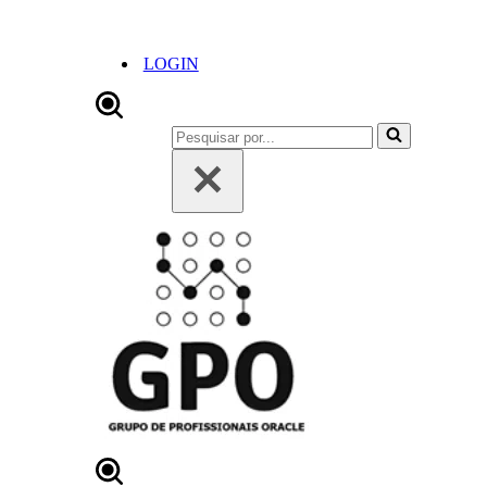
LOGIN
Pesquisar
por...