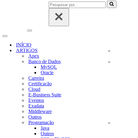
Pesquisar
por...
Menu
de
Menu
navegação
de
INÍCIO
navegação
ARTIGOS
Apex
Banco de Dados
MySQL
Oracle
Carreira
Certificacão
Cloud
E-Business Suite
Eventos
Exadata
Middleware
Outros
Programação
Java
Outros