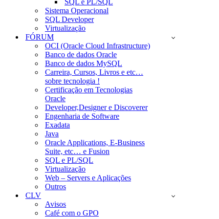
SQL e PL/SQL
Sistema Operacional
SQL Developer
Virtualização
FÓRUM
OCI (Oracle Cloud Infrastructure)
Banco de dados Oracle
Banco de dados MySQL
Carreira, Cursos, Livros e etc…
sobre tecnologia !
Certificação em Tecnologias
Oracle
Developer,Designer e Discoverer
Engenharia de Software
Exadata
Java
Oracle Applications, E-Business
Suite, etc… e Fusion
SQL e PL/SQL
Virtualização
Web – Servers e Aplicações
Outros
CLV
Avisos
Café com o GPO