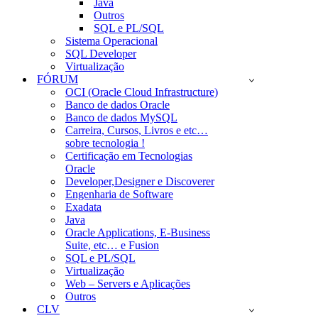
Java
Outros
SQL e PL/SQL
Sistema Operacional
SQL Developer
Virtualização
FÓRUM
OCI (Oracle Cloud Infrastructure)
Banco de dados Oracle
Banco de dados MySQL
Carreira, Cursos, Livros e etc…
sobre tecnologia !
Certificação em Tecnologias
Oracle
Developer,Designer e Discoverer
Engenharia de Software
Exadata
Java
Oracle Applications, E-Business
Suite, etc… e Fusion
SQL e PL/SQL
Virtualização
Web – Servers e Aplicações
Outros
CLV