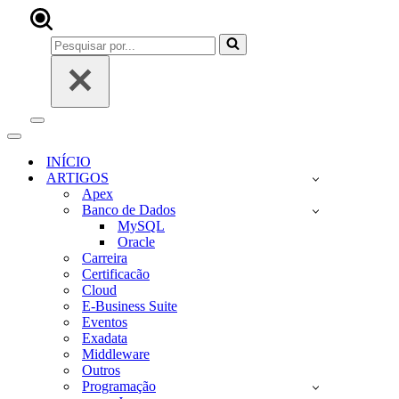
Pesquisar
por...
Menu
de
Menu
navegação
de
INÍCIO
navegação
ARTIGOS
Apex
Banco de Dados
MySQL
Oracle
Carreira
Certificacão
Cloud
E-Business Suite
Eventos
Exadata
Middleware
Outros
Programação