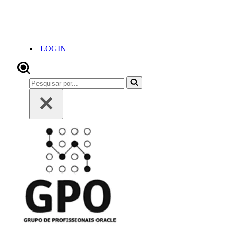
LOGIN
Pesquisar
por...