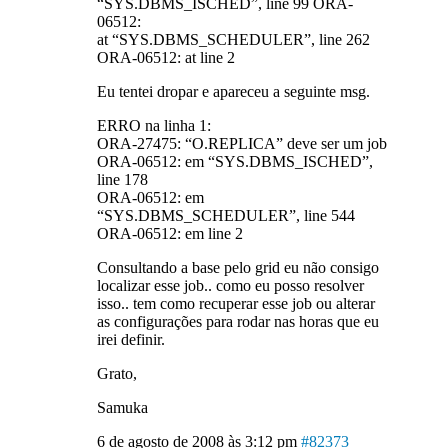
“SYS.DBMS_ISCHED”, line 99 ORA-
06512:
at “SYS.DBMS_SCHEDULER”, line 262
ORA-06512: at line 2
Eu tentei dropar e apareceu a seguinte msg.
ERRO na linha 1:
ORA-27475: “O.REPLICA” deve ser um job
ORA-06512: em “SYS.DBMS_ISCHED”,
line 178
ORA-06512: em
“SYS.DBMS_SCHEDULER”, line 544
ORA-06512: em line 2
Consultando a base pelo grid eu não consigo
localizar esse job.. como eu posso resolver
isso.. tem como recuperar esse job ou alterar
as configurações para rodar nas horas que eu
irei definir.
Grato,
Samuka
6 de agosto de 2008 às 3:12 pm
#82373