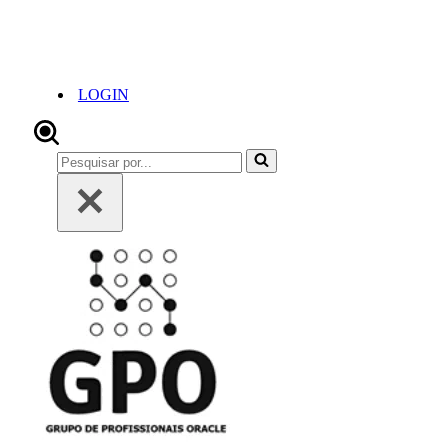
LOGIN
Pesquisar
por...