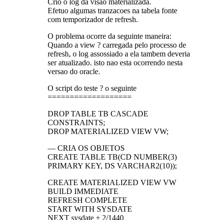
Crio o log da visao materializada.
Efetuo algumas tranzacoes na tabela fonte
com temporizador de refresh.
O problema ocorre da seguinte maneira:
Quando a view ? carregada pelo processo de
refresh, o log assossiado a ela tambem deveria
ser atualizado. isto nao esta ocorrendo nesta
versao do oracle.
O script do teste ? o seguinte
===================
DROP TABLE TB CASCADE
CONSTRAINTS;
DROP MATERIALIZED VIEW VW;
— CRIA OS OBJETOS
CREATE TABLE TB(CD NUMBER(3)
PRIMARY KEY, DS VARCHAR2(10));
CREATE MATERIALIZED VIEW VW
BUILD IMMEDIATE
REFRESH COMPLETE
START WITH SYSDATE
NEXT sysdate + 2/1440