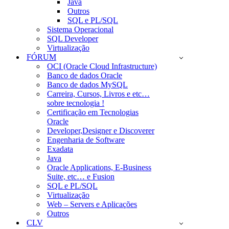
Java
Outros
SQL e PL/SQL
Sistema Operacional
SQL Developer
Virtualização
FÓRUM
OCI (Oracle Cloud Infrastructure)
Banco de dados Oracle
Banco de dados MySQL
Carreira, Cursos, Livros e etc…
sobre tecnologia !
Certificação em Tecnologias
Oracle
Developer,Designer e Discoverer
Engenharia de Software
Exadata
Java
Oracle Applications, E-Business
Suite, etc… e Fusion
SQL e PL/SQL
Virtualização
Web – Servers e Aplicações
Outros
CLV