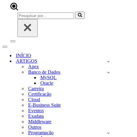
Pesquisar
por...
Menu
de
Menu
navegação
de
INÍCIO
navegação
ARTIGOS
Apex
Banco de Dados
MySQL
Oracle
Carreira
Certificacão
Cloud
E-Business Suite
Eventos
Exadata
Middleware
Outros
Programação