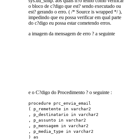
sys.utl_smtp. aos quais n?o tenho como verificar
o bloco de c?digo que est? sendo executado ou
est? gerando o erro. ( /* Source is wrapped */ ),
impedindo que eu possa verificar em qual parte
do c?digo eu possa estar cometendo erros.
a imagem da mensagem de erro ? a seguinte
e o C?digo do Procedimento ? o seguinte :
procedure prc_envia_email
( p_remetente in varchar2
, p_destinatario in varchar2
, p_assunto in varchar2
, p_mensagem in varchar2
, p_media_type in varchar2
) as