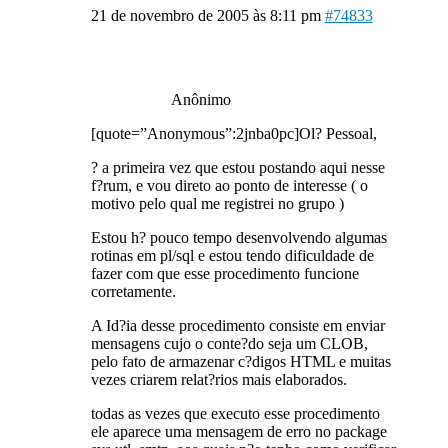
21 de novembro de 2005 às 8:11 pm
#74833
Anônimo
[quote=”Anonymous”:2jnba0pc]Ol? Pessoal,
? a primeira vez que estou postando aqui nesse
f?rum, e vou direto ao ponto de interesse ( o
motivo pelo qual me registrei no grupo )
Estou h? pouco tempo desenvolvendo algumas
rotinas em pl/sql e estou tendo dificuldade de
fazer com que esse procedimento funcione
corretamente.
A Id?ia desse procedimento consiste em enviar
mensagens cujo o conte?do seja um CLOB,
pelo fato de armazenar c?digos HTML e muitas
vezes criarem relat?rios mais elaborados.
todas as vezes que executo esse procedimento
ele aparece uma mensagem de erro no package