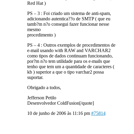
Red Hat )
PS – 3 : Foi criado um sistema de anti-spam,
adicionando autentica??o de SMTP ( que eu
tamb?m n?o consegui fazer funcionar nesse
mesmo
procedimento )
PS – 4 : Outros exemplos de procedimentos de
e-mail usando with RAW and VARCHAR2
como tipos de dados continuam funcionando,
por?m n?o tem utilidade para os e-mails que
tenho que tem um a quantidade de caracteres (
kb ) superior a que o tipo varchar2 possa
suportar.
Obrigado a todos,
Jefferson Petilo
Desenvolvedor ColdFusion[/quote]
10 de junho de 2006 às 11:16 pm
#75814