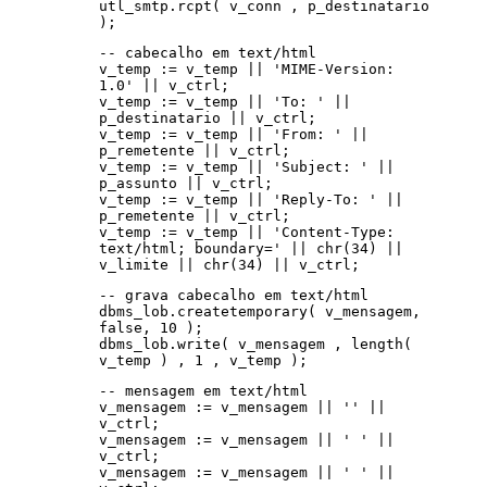
utl_smtp.rcpt( v_conn , p_destinatario
);
-- cabecalho em text/html
v_temp := v_temp || 'MIME-Version:
1.0' || v_ctrl;
v_temp := v_temp || 'To: ' ||
p_destinatario || v_ctrl;
v_temp := v_temp || 'From: ' ||
p_remetente || v_ctrl;
v_temp := v_temp || 'Subject: ' ||
p_assunto || v_ctrl;
v_temp := v_temp || 'Reply-To: ' ||
p_remetente || v_ctrl;
v_temp := v_temp || 'Content-Type:
text/html; boundary=' || chr(34) ||
v_limite || chr(34) || v_ctrl;
-- grava cabecalho em text/html
dbms_lob.createtemporary( v_mensagem,
false, 10 );
dbms_lob.write( v_mensagem , length(
v_temp ) , 1 , v_temp );
-- mensagem em text/html
v_mensagem := v_mensagem || '' ||
v_ctrl;
v_mensagem := v_mensagem || ' ' ||
v_ctrl;
v_mensagem := v_mensagem || '
' ||