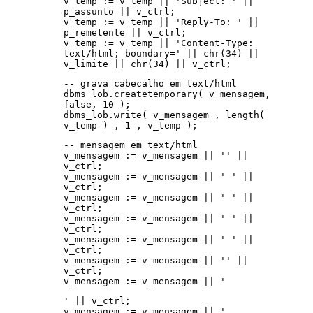
v_temp := v_temp || 'Subject: ' ||
p_assunto || v_ctrl;
v_temp := v_temp || 'Reply-To: ' ||
p_remetente || v_ctrl;
v_temp := v_temp || 'Content-Type:
text/html; boundary=' || chr(34) ||
v_limite || chr(34) || v_ctrl;
-- grava cabecalho em text/html
dbms_lob.createtemporary( v_mensagem,
false, 10 );
dbms_lob.write( v_mensagem , length(
v_temp ) , 1 , v_temp );
-- mensagem em text/html
v_mensagem := v_mensagem || '' ||
v_ctrl;
v_mensagem := v_mensagem || ' ' ||
v_ctrl;
v_mensagem := v_mensagem || ' ' ||
v_ctrl;
v_mensagem := v_mensagem || ' ' ||
v_ctrl;
v_mensagem := v_mensagem || ' ' ||
v_ctrl;
v_mensagem := v_mensagem || '' ||
v_ctrl;
v_mensagem := v_mensagem || '
' || v_ctrl;
v_mensagem := v_mensagem || '