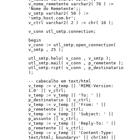
v_nome_remetente varchar2( 70 ) :=
'Nome do Remetente';;
v_smtp varchar2( 50 ) :=
'smtp.host.com.br';
v_ctrl varchar2( 2 ) := chr( 10 );
v_conn utl_smtp.connection;
begin
v_conn := utl_smtp.open_connection(
v_smtp , 25 );
utl_smtp.helo( v_conn , v_smtp );
utl_smtp.mail( v_conn , p_remetente );
utl_smtp.rcpt( v_conn , p_destinatario
);
-- cabecalho em text/html
v_temp := v_temp || 'MIME-Version:
1.0' || v_ctrl;
v_temp := v_temp || 'To: ' ||
p_destinatario || v_ctrl;
v_temp := v_temp || 'From: ' ||
p_remetente || v_ctrl;
v_temp := v_temp || 'Subject: ' ||
p_assunto || v_ctrl;
v_temp := v_temp || 'Reply-To: ' ||
p_remetente || v_ctrl;
v_temp := v_temp || 'Content-Type:
text/html; boundary=' || chr(34) ||