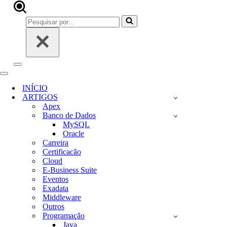
Pesquisar
por...
Menu
de
Menu
navegação
de
INÍCIO
navegação
ARTIGOS
Apex
Banco de Dados
MySQL
Oracle
Carreira
Certificacão
Cloud
E-Business Suite
Eventos
Exadata
Middleware
Outros
Programação
Java