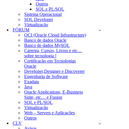
Outros
SQL e PL/SQL
Sistema Operacional
SQL Developer
Virtualização
FÓRUM
OCI (Oracle Cloud Infrastructure)
Banco de dados Oracle
Banco de dados MySQL
Carreira, Cursos, Livros e etc…
sobre tecnologia !
Certificação em Tecnologias
Oracle
Developer,Designer e Discoverer
Engenharia de Software
Exadata
Java
Oracle Applications, E-Business
Suite, etc… e Fusion
SQL e PL/SQL
Virtualização
Web – Servers e Aplicações
Outros
CLV
Avisos