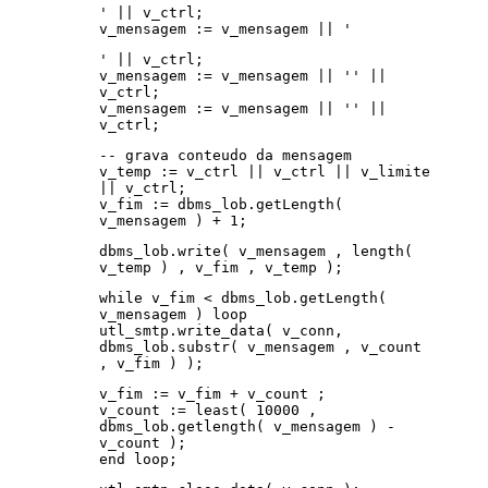
' || v_ctrl;
v_mensagem := v_mensagem || '
' || v_ctrl;
v_mensagem := v_mensagem || '' ||
v_ctrl;
v_mensagem := v_mensagem || '' ||
v_ctrl;
-- grava conteudo da mensagem
v_temp := v_ctrl || v_ctrl || v_limite
|| v_ctrl;
v_fim := dbms_lob.getLength(
v_mensagem ) + 1;
dbms_lob.write( v_mensagem , length(
v_temp ) , v_fim , v_temp );
while v_fim < dbms_lob.getLength(
v_mensagem ) loop
utl_smtp.write_data( v_conn,
dbms_lob.substr( v_mensagem , v_count
, v_fim ) );
v_fim := v_fim + v_count ;
v_count := least( 10000 ,
dbms_lob.getlength( v_mensagem ) -
v_count );
end loop;