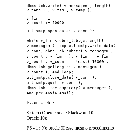
dbms_lob.write( v_mensagem , length(
v_temp ) , v_fim , v_temp );
v_fim := 1;
v_count := 10000;
utl_smtp.open_data( v_conn );
while v_fim < dbms_lob.getLength(
v_mensagem ) loop utl_smtp.write_data(
v_conn, dbms_lob.substr( v_mensagem ,
v_count , v_fim ) ); v_fim := v_fim +
v_count ; v_count := least( 10000 ,
dbms_lob.getlength( v_mensagem ) -
v_count ); end loop;
utl_smtp.close_data( v_conn );
utl_smtp.quit( v_conn );
dbms_lob.freetemporary( v_mensagem );
end prc_envia_email;
Estou usando :
Sistema Operacional : Slackware 10
Oracle 10g :
PS - 1 : No oracle 9I esse mesmo procedimento