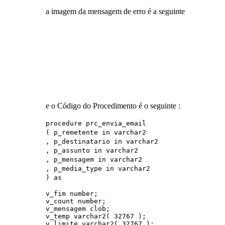
a imagem da mensagem de erro é a seguinte
e o Código do Procedimento é o seguinte :
procedure prc_envia_email
( p_remetente in varchar2
, p_destinatario in varchar2
, p_assunto in varchar2
, p_mensagem in varchar2
, p_media_type in varchar2
) as
v_fim number;
v_count number;
v_mensagem clob;
v_temp varchar2( 32767 );
v_limite varchar2( 32767 );