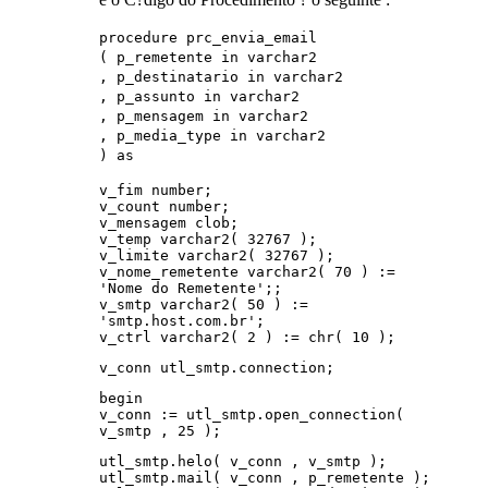
procedure prc_envia_email
( p_remetente in varchar2
, p_destinatario in varchar2
, p_assunto in varchar2
, p_mensagem in varchar2
, p_media_type in varchar2
) as
v_fim number;
v_count number;
v_mensagem clob;
v_temp varchar2( 32767 );
v_limite varchar2( 32767 );
v_nome_remetente varchar2( 70 ) :=
'Nome do Remetente';;
v_smtp varchar2( 50 ) :=
'smtp.host.com.br';
v_ctrl varchar2( 2 ) := chr( 10 );
v_conn utl_smtp.connection;
begin
v_conn := utl_smtp.open_connection(
v_smtp , 25 );
utl_smtp.helo( v_conn , v_smtp );
utl_smtp.mail( v_conn , p_remetente );