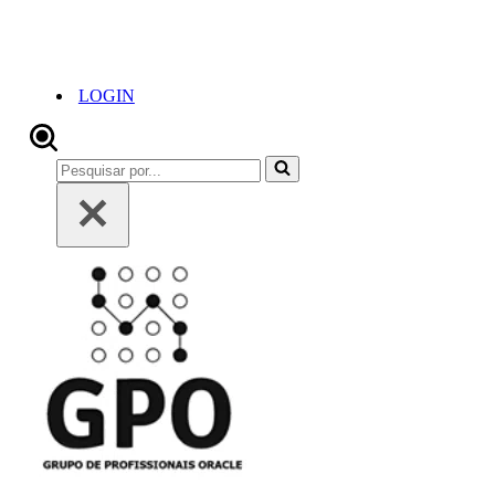
LOGIN
Pesquisar
por...