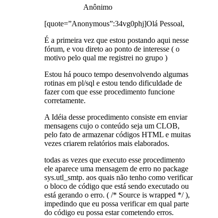
Anônimo
[quote=”Anonymous”:34vg0phj]Olá Pessoal,
É a primeira vez que estou postando aqui nesse
fórum, e vou direto ao ponto de interesse ( o
motivo pelo qual me registrei no grupo )
Estou há pouco tempo desenvolvendo algumas
rotinas em pl/sql e estou tendo dificuldade de
fazer com que esse procedimento funcione
corretamente.
A Idéia desse procedimento consiste em enviar
mensagens cujo o conteúdo seja um CLOB,
pelo fato de armazenar códigos HTML e muitas
vezes criarem relatórios mais elaborados.
todas as vezes que executo esse procedimento
ele aparece uma mensagem de erro no package
sys.utl_smtp. aos quais não tenho como verificar
o bloco de código que está sendo executado ou
está gerando o erro. ( /* Source is wrapped */ ),
impedindo que eu possa verificar em qual parte
do código eu possa estar cometendo erros.