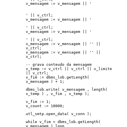
v_mensagem := v_mensagem || '
' || v_ctrl;
v_mensagem := v_mensagem || '
' || v_ctrl;
v_mensagem := v_mensagem || '
' || v_ctrl;
v_mensagem := v_mensagem || '' ||
v_ctrl;
v_mensagem := v_mensagem || '' ||
v_ctrl;
-- grava conteudo da mensagem
v_temp := v_ctrl || v_ctrl || v_limite
|| v_ctrl;
v_fim := dbms_lob.getLength(
v_mensagem ) + 1;
dbms_lob.write( v_mensagem , length(
v_temp ) , v_fim , v_temp );
v_fim := 1;
v_count := 10000;
utl_smtp.open_data( v_conn );
while v_fim < dbms_lob.getLength(
v_mensagem ) loop