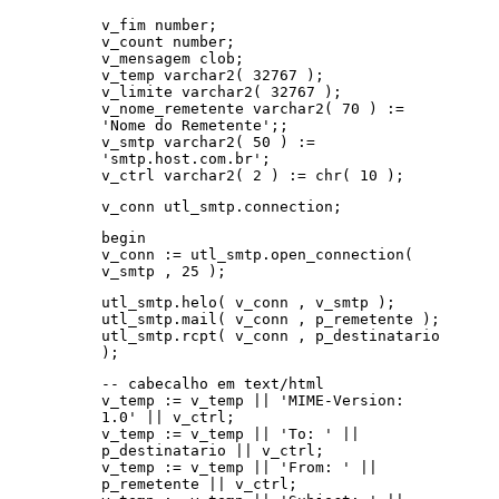
v_fim number;
v_count number;
v_mensagem clob;
v_temp varchar2( 32767 );
v_limite varchar2( 32767 );
v_nome_remetente varchar2( 70 ) :=
'Nome do Remetente';;
v_smtp varchar2( 50 ) :=
'smtp.host.com.br';
v_ctrl varchar2( 2 ) := chr( 10 );
v_conn utl_smtp.connection;
begin
v_conn := utl_smtp.open_connection(
v_smtp , 25 );
utl_smtp.helo( v_conn , v_smtp );
utl_smtp.mail( v_conn , p_remetente );
utl_smtp.rcpt( v_conn , p_destinatario
);
-- cabecalho em text/html
v_temp := v_temp || 'MIME-Version:
1.0' || v_ctrl;
v_temp := v_temp || 'To: ' ||
p_destinatario || v_ctrl;
v_temp := v_temp || 'From: ' ||
p_remetente || v_ctrl;