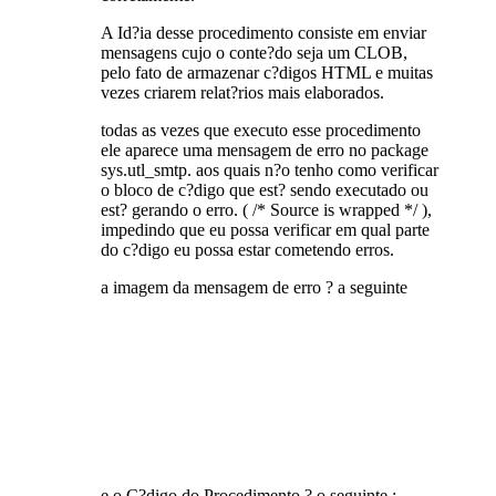
A Id?ia desse procedimento consiste em enviar
mensagens cujo o conte?do seja um CLOB,
pelo fato de armazenar c?digos HTML e muitas
vezes criarem relat?rios mais elaborados.
todas as vezes que executo esse procedimento
ele aparece uma mensagem de erro no package
sys.utl_smtp. aos quais n?o tenho como verificar
o bloco de c?digo que est? sendo executado ou
est? gerando o erro. ( /* Source is wrapped */ ),
impedindo que eu possa verificar em qual parte
do c?digo eu possa estar cometendo erros.
a imagem da mensagem de erro ? a seguinte
e o C?digo do Procedimento ? o seguinte :