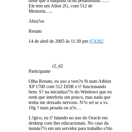
disse que a maquina ficou pesadissima……
Ele tem um Atlon 2G, com 512 de
Memoria…..
Abra?os
Renato
14 de abril de 2005 às 11:30 pm
#74382
r2_d2
Participante
Olha Renato, eu uso a vers?o 9i num Athlon
XP 1700 com 512 DDR e t? funcionando
bem. S? na inicializa??o do Windows que eu
senti que interferiu um pouco, mas nada que
tenha me deixado nervoso. N?o sei se a vs.
10g ? mais pesada ou n?o…
L?gico, eu t? falando no uso do Oracle em
desktop com fins educacionais. No caso da
instala??o em um servidor para trabalho s?rio