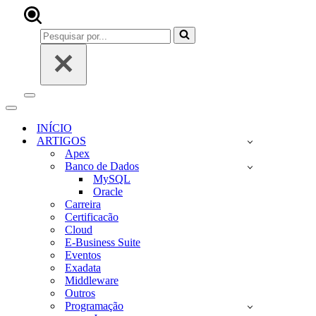
Pesquisar
por...
Menu
de
Menu
navegação
de
INÍCIO
navegação
ARTIGOS
Apex
Banco de Dados
MySQL
Oracle
Carreira
Certificacão
Cloud
E-Business Suite
Eventos
Exadata
Middleware
Outros
Programação