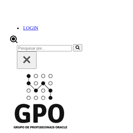
LOGIN
Pesquisar
por...