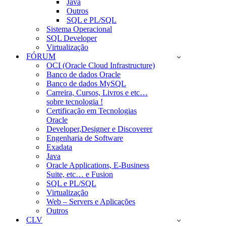
Java
Outros
SQL e PL/SQL
Sistema Operacional
SQL Developer
Virtualização
FÓRUM
OCI (Oracle Cloud Infrastructure)
Banco de dados Oracle
Banco de dados MySQL
Carreira, Cursos, Livros e etc…
sobre tecnologia !
Certificação em Tecnologias
Oracle
Developer,Designer e Discoverer
Engenharia de Software
Exadata
Java
Oracle Applications, E-Business
Suite, etc… e Fusion
SQL e PL/SQL
Virtualização
Web – Servers e Aplicações
Outros
CLV