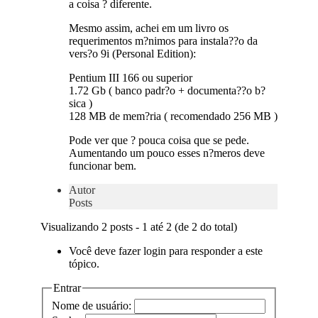
a coisa ? diferente.
Mesmo assim, achei em um livro os
requerimentos m?nimos para instala??o da
vers?o 9i (Personal Edition):
Pentium III 166 ou superior
1.72 Gb ( banco padr?o + documenta??o b?
sica )
128 MB de mem?ria ( recomendado 256 MB )
Pode ver que ? pouca coisa que se pede.
Aumentando um pouco esses n?meros deve
funcionar bem.
Autor
Posts
Visualizando 2 posts - 1 até 2 (de 2 do total)
Você deve fazer login para responder a este
tópico.
Entrar
Nome de usuário: