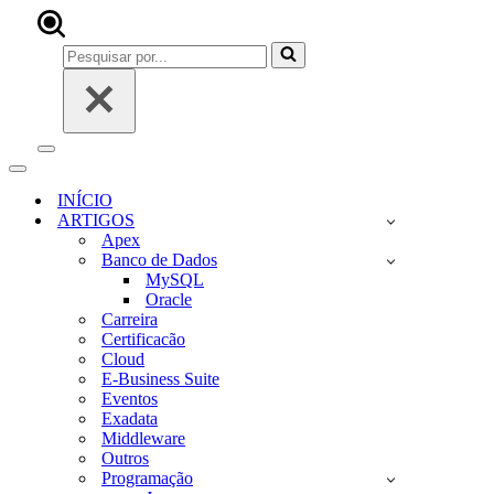
Pesquisar
por...
Menu
de
Menu
navegação
de
INÍCIO
navegação
ARTIGOS
Apex
Banco de Dados
MySQL
Oracle
Carreira
Certificacão
Cloud
E-Business Suite
Eventos
Exadata
Middleware
Outros
Programação