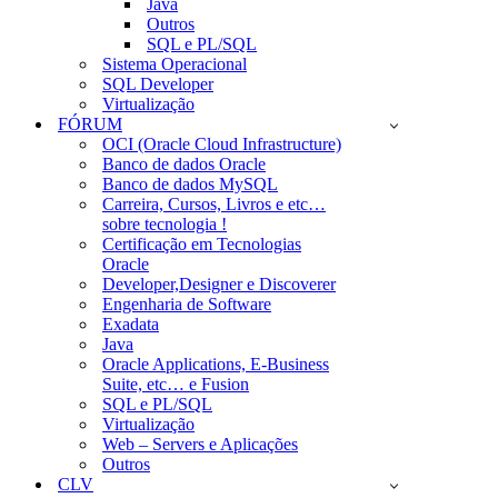
Java
Outros
SQL e PL/SQL
Sistema Operacional
SQL Developer
Virtualização
FÓRUM
OCI (Oracle Cloud Infrastructure)
Banco de dados Oracle
Banco de dados MySQL
Carreira, Cursos, Livros e etc…
sobre tecnologia !
Certificação em Tecnologias
Oracle
Developer,Designer e Discoverer
Engenharia de Software
Exadata
Java
Oracle Applications, E-Business
Suite, etc… e Fusion
SQL e PL/SQL
Virtualização
Web – Servers e Aplicações
Outros
CLV