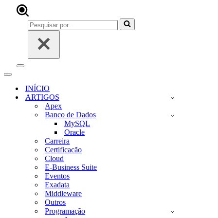
Pesquisar
por...
Menu
de
Menu
navegação
de
INÍCIO
navegação
ARTIGOS
Apex
Banco de Dados
MySQL
Oracle
Carreira
Certificacão
Cloud
E-Business Suite
Eventos
Exadata
Middleware
Outros
Programação