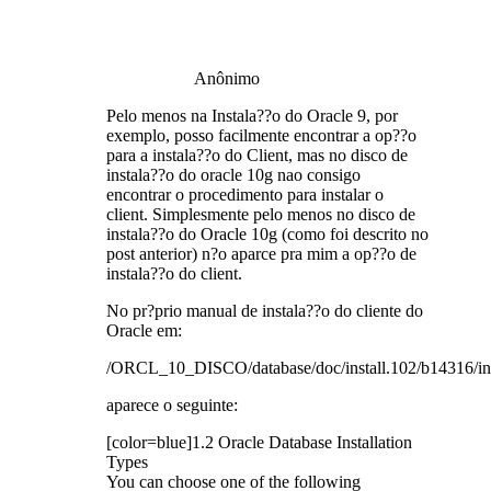
Anônimo
Pelo menos na Instala??o do Oracle 9, por
exemplo, posso facilmente encontrar a op??o
para a instala??o do Client, mas no disco de
instala??o do oracle 10g nao consigo
encontrar o procedimento para instalar o
client. Simplesmente pelo menos no disco de
instala??o do Oracle 10g (como foi descrito no
post anterior) n?o aparce pra mim a op??o de
instala??o do client.
No pr?prio manual de instala??o do cliente do
Oracle em:
/ORCL_10_DISCO/database/doc/install.102/b14316/int
aparece o seguinte:
[color=blue]1.2 Oracle Database Installation
Types
You can choose one of the following