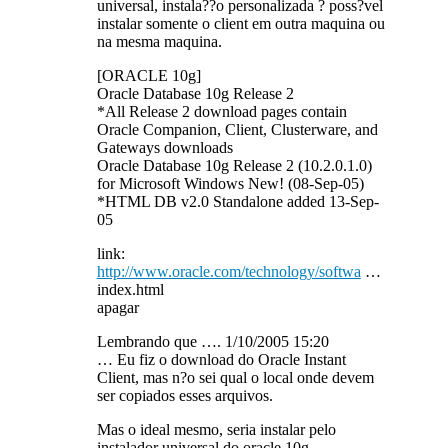
universal, instala??o personalizada ? poss?vel
instalar somente o client em outra maquina ou
na mesma maquina.
[ORACLE 10g]
Oracle Database 10g Release 2
*All Release 2 download pages contain
Oracle Companion, Client, Clusterware, and
Gateways downloads
Oracle Database 10g Release 2 (10.2.0.1.0)
for Microsoft Windows New! (08-Sep-05)
*HTML DB v2.0 Standalone added 13-Sep-
05
link:
http://www.oracle.com/technology/softwa
…
index.html
apagar
Lembrando que …. 1/10/2005 15:20
… Eu fiz o download do Oracle Instant
Client, mas n?o sei qual o local onde devem
ser copiados esses arquivos.
Mas o ideal mesmo, seria instalar pelo
instalador universal do oracle 10g.