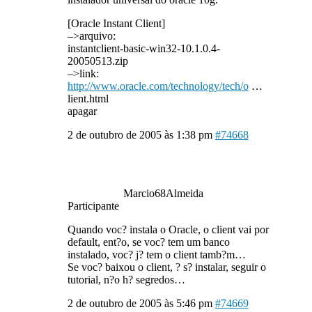
[Oracle Instant Client]
–>arquivo:
instantclient-basic-win32-10.1.0.4-
20050513.zip
–>link:
http://www.oracle.com/technology/tech/o
…
lient.html
apagar
2 de outubro de 2005 às 1:38 pm
#74668
Marcio68Almeida
Participante
Quando voc? instala o Oracle, o client vai por
default, ent?o, se voc? tem um banco
instalado, voc? j? tem o client tamb?m…
Se voc? baixou o client, ? s? instalar, seguir o
tutorial, n?o h? segredos…
2 de outubro de 2005 às 5:46 pm
#74669