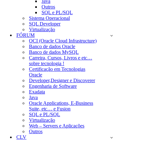
Java
Outros
SQL e PL/SQL
Sistema Operacional
SQL Developer
Virtualização
FÓRUM
OCI (Oracle Cloud Infrastructure)
Banco de dados Oracle
Banco de dados MySQL
Carreira, Cursos, Livros e etc…
sobre tecnologia !
Certificação em Tecnologias
Oracle
Developer,Designer e Discoverer
Engenharia de Software
Exadata
Java
Oracle Applications, E-Business
Suite, etc… e Fusion
SQL e PL/SQL
Virtualização
Web – Servers e Aplicações
Outros
CLV