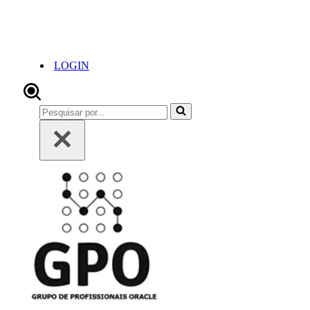
LOGIN
Pesquisar
por...