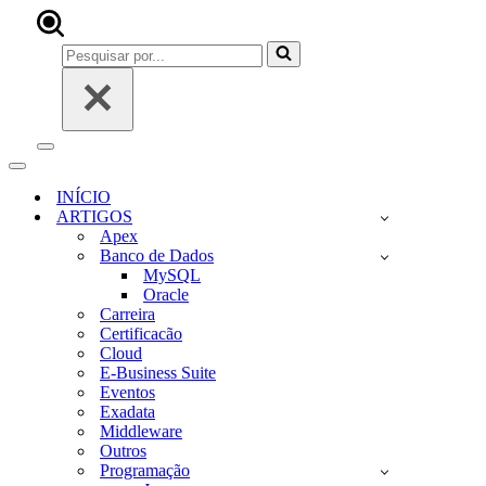
Pesquisar
por...
Menu
de
Menu
navegação
de
INÍCIO
navegação
ARTIGOS
Apex
Banco de Dados
MySQL
Oracle
Carreira
Certificacão
Cloud
E-Business Suite
Eventos
Exadata
Middleware
Outros
Programação