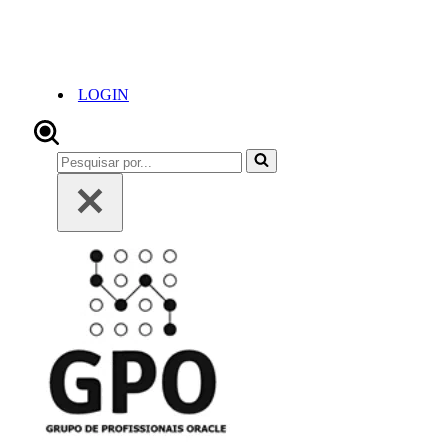
LOGIN
Pesquisar
por...