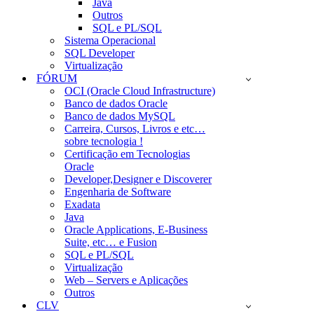
Java
Outros
SQL e PL/SQL
Sistema Operacional
SQL Developer
Virtualização
FÓRUM
OCI (Oracle Cloud Infrastructure)
Banco de dados Oracle
Banco de dados MySQL
Carreira, Cursos, Livros e etc…
sobre tecnologia !
Certificação em Tecnologias
Oracle
Developer,Designer e Discoverer
Engenharia de Software
Exadata
Java
Oracle Applications, E-Business
Suite, etc… e Fusion
SQL e PL/SQL
Virtualização
Web – Servers e Aplicações
Outros
CLV