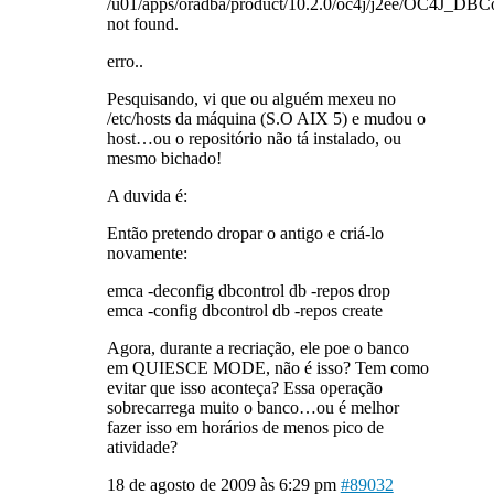
/u01/apps/oradba/product/10.2.0/oc4j/j2ee/OC4J_
not found.
erro..
Pesquisando, vi que ou alguém mexeu no
/etc/hosts da máquina (S.O AIX 5) e mudou o
host…ou o repositório não tá instalado, ou
mesmo bichado!
A duvida é:
Então pretendo dropar o antigo e criá-lo
novamente:
emca -deconfig dbcontrol db -repos drop
emca -config dbcontrol db -repos create
Agora, durante a recriação, ele poe o banco
em QUIESCE MODE, não é isso? Tem como
evitar que isso aconteça? Essa operação
sobrecarrega muito o banco…ou é melhor
fazer isso em horários de menos pico de
atividade?
18 de agosto de 2009 às 6:29 pm
#89032