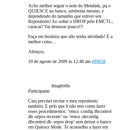
Acho melhor seguir o note do Metalink, pq o
QUIESCE no banco, arrebenta mesmo, e
dependendo do tamanho que estiver seu
Repositorio! Ao soltar o DROP pelo EMCTL,
caracas! Vai demorar pouco!!!
Faça em horários que não tenha atividade! É a
melhor coisa…
Abraços,
19 de agosto de 2009 às 12:48 am
#89058
thiag0o0lc
Participante
Cara precisei recriar o meu repositorio
também. E pelo que li não tem como fazer
esses procedimentos: ‘emca -config dbcontrol
db -repos recreate’ ou ‘emca -deconfig
dbcontrol db -repos drop’ sem deixar o banco
em Quiesce Mode. Te aconselho a fazer em