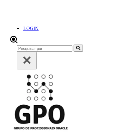
LOGIN
Pesquisar
por...