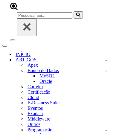
Pesquisar
por...
Menu
de
Menu
navegação
de
INÍCIO
navegação
ARTIGOS
Apex
Banco de Dados
MySQL
Oracle
Carreira
Certificacão
Cloud
E-Business Suite
Eventos
Exadata
Middleware
Outros
Programação