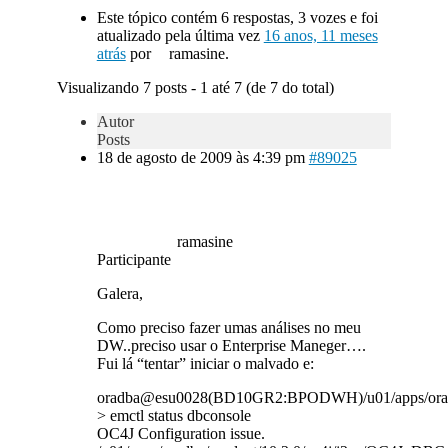
Este tópico contém 6 respostas, 3 vozes e foi
atualizado pela última vez
16 anos, 11 meses
atrás
por
ramasine.
Visualizando 7 posts - 1 até 7 (de 7 do total)
Autor
Posts
18 de agosto de 2009 às 4:39 pm
#89025
ramasine
Participante
Galera,
Como preciso fazer umas análises no meu
DW..preciso usar o Enterprise Maneger….
Fui lá “tentar” iniciar o malvado e:
oradba@esu0028(BD10GR2:BPODWH)/u01/apps/oradba
> emctl status dbconsole
OC4J Configuration issue.