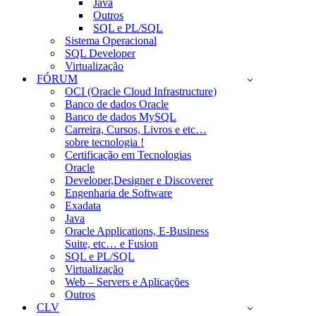
Java
Outros
SQL e PL/SQL
Sistema Operacional
SQL Developer
Virtualização
FÓRUM
OCI (Oracle Cloud Infrastructure)
Banco de dados Oracle
Banco de dados MySQL
Carreira, Cursos, Livros e etc…
sobre tecnologia !
Certificação em Tecnologias
Oracle
Developer,Designer e Discoverer
Engenharia de Software
Exadata
Java
Oracle Applications, E-Business
Suite, etc… e Fusion
SQL e PL/SQL
Virtualização
Web – Servers e Aplicações
Outros
CLV