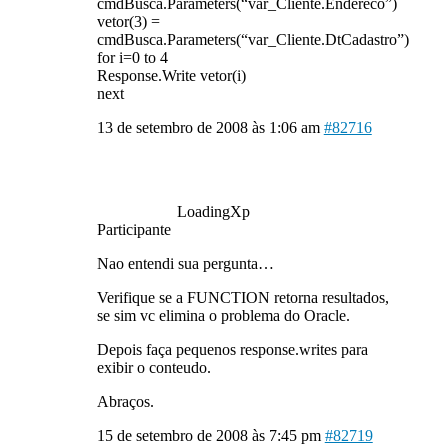
cmdBusca.Parameters(“var_Cliente.Endereco”)
vetor(3) =
cmdBusca.Parameters(“var_Cliente.DtCadastro”)
for i=0 to 4
Response.Write vetor(i)
next
13 de setembro de 2008 às 1:06 am
#82716
LoadingXp
Participante
Nao entendi sua pergunta…
Verifique se a FUNCTION retorna resultados,
se sim vc elimina o problema do Oracle.
Depois faça pequenos response.writes para
exibir o conteudo.
Abraços.
15 de setembro de 2008 às 7:45 pm
#82719