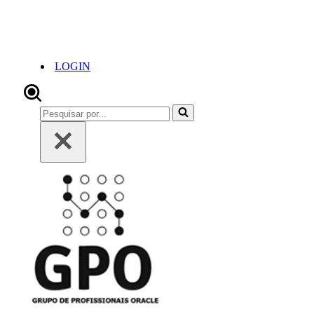
LOGIN
Pesquisar
por...