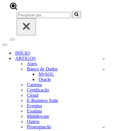
Pesquisar
por...
Menu
de
Menu
navegação
de
INÍCIO
navegação
ARTIGOS
Apex
Banco de Dados
MySQL
Oracle
Carreira
Certificacão
Cloud
E-Business Suite
Eventos
Exadata
Middleware
Outros
Programação