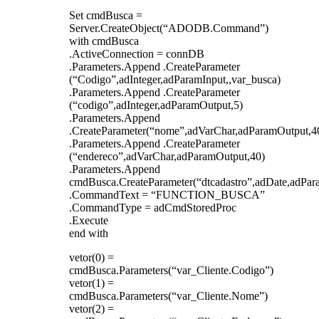
Set cmdBusca =
Server.CreateObject(“ADODB.Command”)
with cmdBusca
.ActiveConnection = connDB
.Parameters.Append .CreateParameter
(“Codigo”,adInteger,adParamInput,,var_busca)
.Parameters.Append .CreateParameter
(“codigo”,adInteger,adParamOutput,5)
.Parameters.Append
.CreateParameter(“nome”,adVarChar,adParamOutput,4
.Parameters.Append .CreateParameter
(“endereco”,adVarChar,adParamOutput,40)
.Parameters.Append
cmdBusca.CreateParameter(“dtcadastro”,adDate,adPar
.CommandText = “FUNCTION_BUSCA”
.CommandType = adCmdStoredProc
.Execute
end with
vetor(0) =
cmdBusca.Parameters(“var_Cliente.Codigo”)
vetor(1) =
cmdBusca.Parameters(“var_Cliente.Nome”)
vetor(2) =