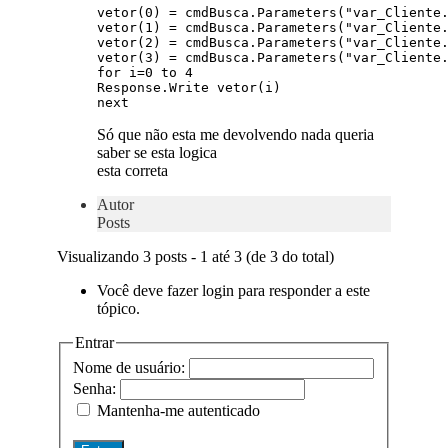
vetor(0) = cmdBusca.Parameters("var_Cliente.
vetor(1) = cmdBusca.Parameters("var_Cliente.
vetor(2) = cmdBusca.Parameters("var_Cliente.
vetor(3) = cmdBusca.Parameters("var_Cliente.
for i=0 to 4 

Response.Write vetor(i) 

Só que não esta me devolvendo nada queria
saber se esta logica
esta correta
Autor
Posts
Visualizando 3 posts - 1 até 3 (de 3 do total)
Você deve fazer login para responder a este
tópico.
Entrar
Nome de usuário:
Senha:
Mantenha-me autenticado