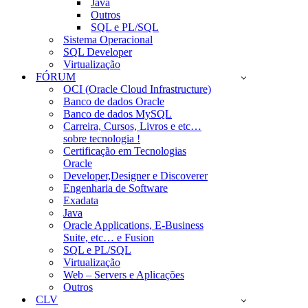
Java
Outros
SQL e PL/SQL
Sistema Operacional
SQL Developer
Virtualização
FÓRUM
OCI (Oracle Cloud Infrastructure)
Banco de dados Oracle
Banco de dados MySQL
Carreira, Cursos, Livros e etc…
sobre tecnologia !
Certificação em Tecnologias
Oracle
Developer,Designer e Discoverer
Engenharia de Software
Exadata
Java
Oracle Applications, E-Business
Suite, etc… e Fusion
SQL e PL/SQL
Virtualização
Web – Servers e Aplicações
Outros
CLV