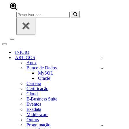
Pesquisar
por...
Menu
de
Menu
navegação
de
INÍCIO
navegação
ARTIGOS
Apex
Banco de Dados
MySQL
Oracle
Carreira
Certificacão
Cloud
E-Business Suite
Eventos
Exadata
Middleware
Outros
Programação