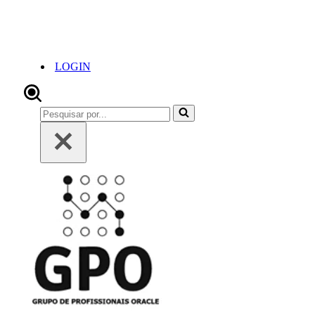
LOGIN
Pesquisar
por...